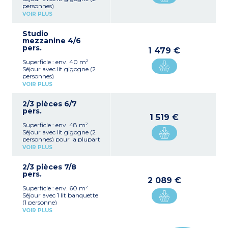
personnes)
Coin cabine (séparé du
VOIR PLUS
séjour par une porte) avec
2 lits superposés
Studio
Kitchenette équipée
mezzanine 4/6
(plaque vitrocéramique,
pers.
micro-ondes, réfrigérateur,
1 479 €
lave-vaisselle)
Superficie : env. 40 m²
Salle de douche avec WC
Séjour avec lit gigogne (2
personnes)
Coin cabine (séparé du
VOIR PLUS
séjour par une porte) avec
2 lits superposés
2/3 pièces 6/7
1 lit double en mezzanine
pers.
Kitchenette équipée
1 519 €
(plaque vitrocéramique,
Superficie : env. 48 m²
micro-ondes, réfrigérateur,
Séjour avec lit gigogne (2
hotte,
personnes) pour la plupart
lave-vaisselle)
+ 1 lit banquette (1
Salle de douche avec WC +
VOIR PLUS
personne)
salle de douche avec WC
Chambre avec 1 grand lit
(mezzanine)
2/3 pièces 7/8
(140)
pers.
Coin cabine (séparé du
2 089 €
séjour par une porte) avec
Superficie : env. 60 m²
2 lits superposés
Séjour avec 1 lit banquette
Kitchenette équipée
(1 personne)
(plaque vitrocéramique,
Mezzanine avec 1 grand lit
micro-ondes, réfrigérateur,
VOIR PLUS
(140) + 1 lit simple
hotte,
Coin cabine (séparé du
lave-vaisselle)