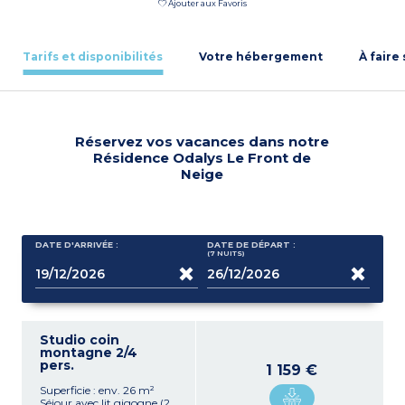
Ajouter aux Favoris
Tarifs et disponibilités
Votre hébergement
À faire
Réservez vos vacances dans notre
Résidence Odalys Le Front de
Neige
DATE D'ARRIVÉE :
DATE DE DÉPART :
(7
NUITS
)
Studio coin
montagne 2/4
pers.
1 159 €
Superficie : env. 26 m²
Séjour avec lit gigogne (2