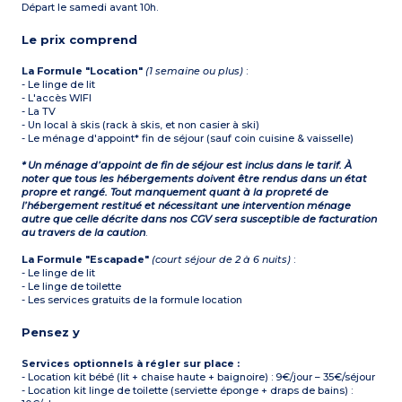
Départ le samedi avant 10h.
Le prix comprend
La Formule "Location"
(1 semaine ou plus)
:
- Le linge de lit
- L'accès WIFI
- La TV
- Un local à skis (rack à skis, et non casier à ski)
- Le ménage d'appoint* fin de séjour (sauf coin cuisine & vaisselle)
* Un ménage d’appoint de fin de séjour est inclus dans le tarif. À
noter que tous les hébergements doivent être rendus dans un état
propre et rangé. Tout manquement quant à la propreté de
l’hébergement restitué et nécessitant une intervention ménage
autre que celle décrite dans nos CGV sera susceptible de facturation
au travers de la caution
.
La Formule "Escapade"
(court séjour de 2 à 6 nuits)
:
- Le linge de lit
- Le linge de toilette
- Les services gratuits de la formule location
Pensez y
Services optionnels à régler sur place :
- Location kit bébé (lit + chaise haute + baignoire) : 9€/jour – 35€/séjour
- Location kit linge de toilette (serviette éponge + draps de bains) :