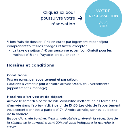
séjour par une porte) avec
Salle de douche avec WC
2 lits superposés
ou WC séparé
Chambre avec 2 lits
OU
VOTRE
Cliquez ici pour
superposés
Séjour avec 1 banquette (1
RÉSERVATION
OU
poursuivre votre
personne)
Séjour avec 1 lit gigogne (2
Coin cabine (séparé du
réservation
personnes) + 1 lit banquette
séjour par une porte) avec
(1 personne)
2 lits superposés
Mezzanine avec 1 grand lit
Chambre avec 2 lits
(140)
superposés
¹Hors frais de dossier - Prix en euros par logement et par séjour
Chambre avec 1 grand lit
Chambre avec 1 lit double
(140) + 1 lit simple en petite
comprenant toutes les charges et taxes, excepté :
Kitchenette équipée
mezzanine
(plaque vitrocéramique,
La taxe de séjour : 1 € par personne et par jour. Gratuit pour les
Kitchenette équipée
micro-ondes, réfrigérateur,
moins de 18 ans. Payable lors du check-in.
(plaque vitrocéramique,
hotte,
micro-ondes, réfrigérateur,
lave-vaisselle)
Horaires et conditions
hotte,
2 salles de douche avec WC
lave-vaisselle)
2 salles de douche avec WC
Conditions
:
Prix en euros, par appartement et par séjour.
Cautions à verser le jour de votre arrivée : 300€ en 2 versements
(appartement + ménage)
Horaires d'arrivée et de départ
:
Arrivée le samedi à partir de 17h. Possibilité d’effectuer les formalités
d’arrivée dans l’après-midi, à partir de 15h30. Les clés de l’appartement
vous seront données à partir de 17h. À votre arrivée, sonnez au boitier
de la barrière.
En cas d'arrivée tardive, il est impératif de prévenir la réception de
la résidence le samedi avant 20h qui vous indiquera la marche à
suivre.