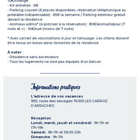
10€/change
- Kit entretien : 6€
- Parking couvert (6 places disponibles, réservation téléphonique au
préalable indispensable) : 65€ la semaine / Parking extérieur gratuit
devant la résidence
- Animaux admis* (à préciser à la réservation) : 80€/animal/séjour (7
nuits et +) - 16€/nuit (moins de 7 nuits)
*
Avec carnet de vaccinations à jour et tatouage. Les chiens doivent
être tenus en laisse dans l'enceinte de la résidence
À noter
:
- Résidence sans ascenseurs
- Tous les logements ne sont pas équipés d'un balcon
Informations pratiques
L'adresse de vos vacances
959, route des servages
74300
LES CARROZ
D ARRACHES
Réception
Lundi, mardi, jeudi et vendredi
: 9h-11h et
17h-19h
Samedi
: 8h-11h et 15h30-20h
Dimanche
: 9h-11h