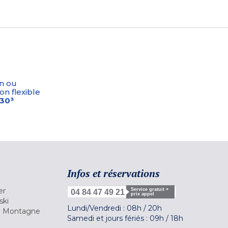
n ou
on flexible
-30³
Infos et réservations
er
Service gratuit +
04 84 47 49 21
prix appel
ski
Lundi/Vendredi :
08h
/
20h
la Montagne
Samedi et jours fériés :
09h
/
18h
a