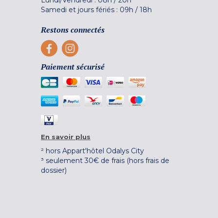
Lundi/Vendredi :
08h
/
20h
Samedi et jours fériés :
09h
/
18h
Restons connectés
Paiement sécurisé
En savoir plus
² hors Appart'hôtel Odalys City
³ seulement 30€ de frais (hors frais de
dossier)