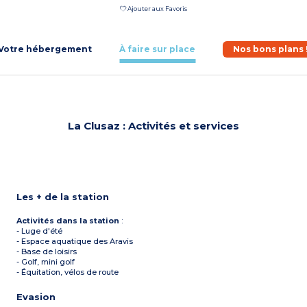
Ajouter aux Favoris
Votre hébergement
À faire sur place
Nos bons plans 
La Clusaz : Activités et services
Les + de la station
Activités dans la station
:
- Luge d'été
- Espace aquatique des Aravis
- Base de loisirs
- Golf, mini golf
- Équitation, vélos de route
Evasion