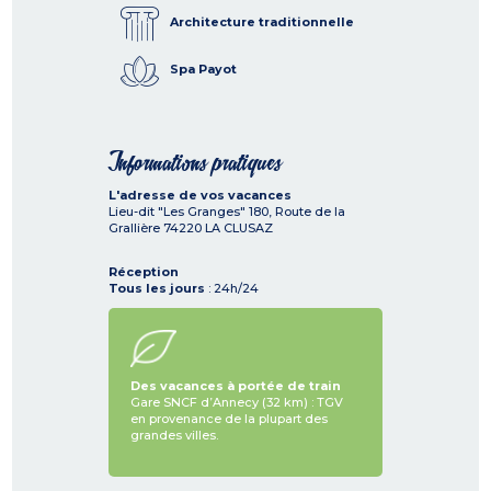
Architecture traditionnelle
Spa Payot
Informations pratiques
L'adresse de vos vacances
Lieu-dit "Les Granges" 180, Route de la
Grallière
74220
LA CLUSAZ
Réception
Tous les jours
: 24h/24
Des vacances à portée de train
Gare SNCF d’Annecy (32 km) : TGV
en provenance de la plupart des
grandes villes.