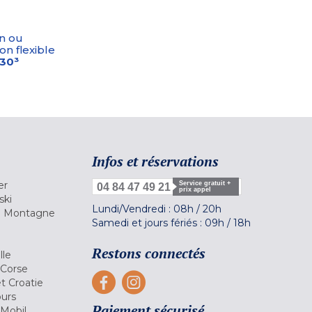
n ou
on flexible
-30³
Infos et réservations
er
Service gratuit +
04 84 47 49 21
prix appel
ski
Lundi/Vendredi :
08h
/
20h
la Montagne
Samedi et jours fériés :
09h
/
18h
a
Restons connectés
lle
 Corse
et Croatie
ours
Paiement sécurisé
 Mobil