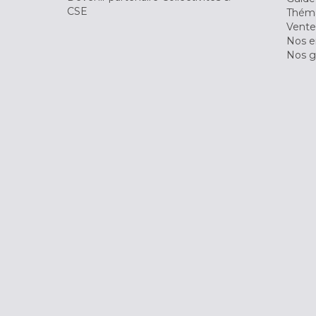
CSE
Théma
Vente
Nos 
Nos g