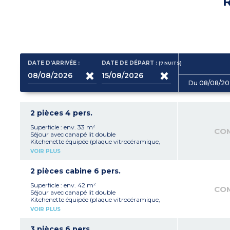
R
DATE D'ARRIVÉE :
DATE DE DÉPART :
(7
NUITS
)
Du 08/08/20
2 pièces 4 pers.
Superficie : env. 33 m²
CO
Séjour avec canapé lit double
Kitchenette équipée (plaque vitrocéramique,
réfrigérateur, lave-vaisselle)
VOIR PLUS
Chambre avec lit double ou lits simples (selon
disponibilités)
Salle de bain aménagée (vasque, miroir,
2 pièces cabine 6 pers.
baignoire ou douche, selon disponibilité)
Superficie : env. 42 m²
CO
Séjour avec canapé lit double
Kitchenette équipée (plaque vitrocéramique,
réfrigérateur, lave-vaisselle)
VOIR PLUS
Chambre avec lit double ou lits simples (selon
disponibilités)
Cabine avec 2 lits superposés
3 pièces 6 pers.