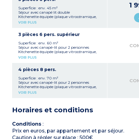
Salle de bain aménagée (vasque, miroir,
1 
baignoire)
Superficie : env. 45 m²
Séjour avec canapé lit double
Kitchenette équipée (plaque vitrocéramique,
réfrigérateur, lave-vaisselle)
VOIR PLUS
1 chambre avec lit double
1 chambre avec lit double ou 2 lits simples (sur
demande au préalable, selon disponibilités)
3 pièces 6 pers. supérieur
Salle de bain aménagée (vasque, miroir,
baignoire)
Superficie : env. 60 m²
CO
Séjour avec canapé-lit pour 2 personnes
Kitchenette équipée (plaque vitrocéramique,
réfrigérateur, lave-vaisselle, cafetière à capsules,
VOIR PLUS
cafetière à filtres, bouilloire et grille-pain)
1 chambre avec 2 lits simples
Salle de bain aménagée (vasque, miroir, et
4 pièces 8 pers.
baignoire)
Studio avec lit double, salle de douche et
Superficie : env. 70 m²
CO
kitchenette
Séjour avec canapé-lit pour 2 personnes
À noter
:
Kitchenette équipée (plaque vitrocéramique,
- Logement communicant : studio avec lit
réfrigérateur, lave-vaisselle, cafetière à capsules,
VOIR PLUS
double + 2 pièces 4 personnes
cafetière à filtres, bouilloire et grille-pain)
1 chambre avec lit double
1 chambre avec 2 lits simples
Horaires et conditions
1 salle de bain aménagée avec vasque, miroir et
baignoire
Studio avec lit double, salle de douche et
kitchenette
Conditions
:
À noter
:
Prix en euros, par appartement et par séjour.
- Logement communicant : studio avec lit
double + 3 pièces 6 personnes
Caution à régler sur place : 500€