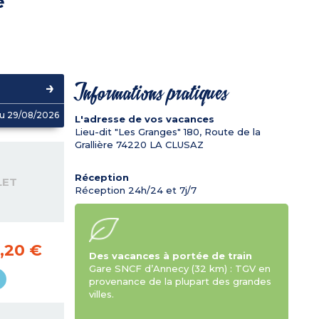
e
Informations pratiques
u 29/08/2026
L'adresse de vos vacances
Lieu-dit "Les Granges" 180, Route de la
Grallière
74220
LA CLUSAZ
Réception
LET
Réception 24h/24 et 7j/7
,20 €
Des vacances à portée de train
Gare SNCF d’Annecy (32 km) : TGV en
provenance de la plupart des grandes
villes.