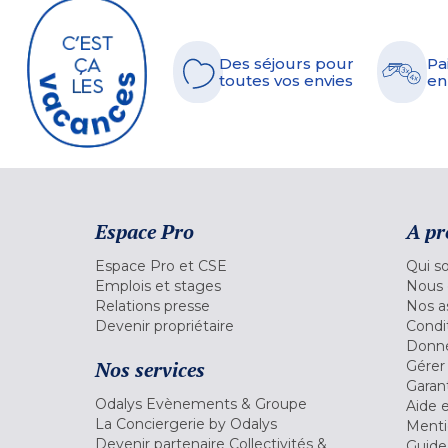
Des séjours pour
Pa
toutes vos envies
en
Espace Pro
A pr
Espace Pro et CSE
Qui s
Emplois et stages
Nous 
Relations presse
Nos a
Devenir propriétaire
Condi
Donné
Nos services
Gérer
Garant
Odalys Evènements & Groupe
Aide 
La Conciergerie by Odalys
Menti
Devenir partenaire Collectivités &
Guide