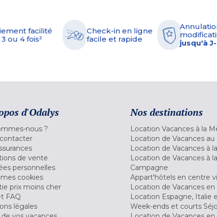
Annulatio
iement facilité
Check-in en ligne
modificati
 3 ou 4 fois²
facile et rapide
jusqu'à J
opos d'Odalys
Nos destinations
ommes-nous ?
Location Vacances à la M
contacter
Location de Vacances au 
ssurances
Location de Vacances à 
tions de vente
Location de Vacances à l
es personnelles
Campagne
 mes cookies
Appart'hôtels en centre vi
ie prix moins cher
Location de Vacances en
et FAQ
Location Espagne, Italie 
ons légales
Week-ends et courts Séj
 de vos vacances
Location de Vacances en