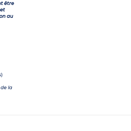
t être
et
ion au
s)
 de la