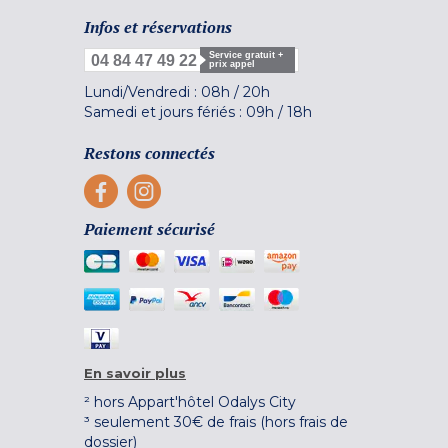
Infos et réservations
Service gratuit +
04 84 47 49 22
prix appel
Lundi/Vendredi :
08h
/
20h
Samedi et jours fériés :
09h
/
18h
Restons connectés
Paiement sécurisé
En savoir plus
² hors Appart'hôtel Odalys City
³ seulement 30€ de frais (hors frais de
dossier)