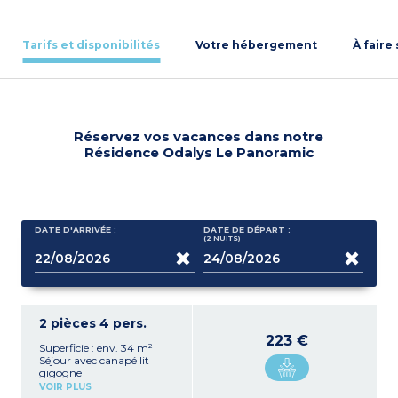
Tarifs et disponibilités
Votre hébergement
À faire
Réservez vos vacances dans notre
Résidence Odalys Le Panoramic
DATE D'ARRIVÉE :
DATE DE DÉPART :
(2
NUITS
)
2 pièces 4 pers.
223 €
Superficie : env. 34 m²
Séjour avec canapé lit
gigogne
Chambre avec lit double
VOIR PLUS
Kitchenette équipée