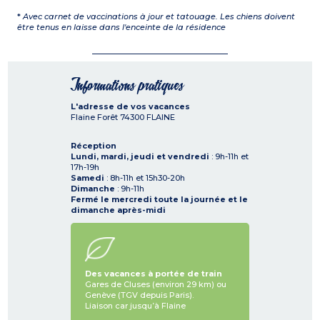
*
Avec carnet de vaccinations à jour et tatouage. Les chiens doivent
être tenus en laisse dans l'enceinte de la résidence
Informations pratiques
L'adresse de vos vacances
Flaine Forêt
74300
FLAINE
Réception
Lundi, mardi, jeudi et vendredi
: 9h-11h et
17h-19h
Samedi
: 8h-11h et 15h30-20h
Dimanche
: 9h-11h
Fermé le mercredi toute la journée et le
dimanche après-midi
Des vacances à portée de train
Gares de Cluses (environ 29 km) ou
Genève (TGV depuis Paris).
Liaison car jusqu’à Flaine