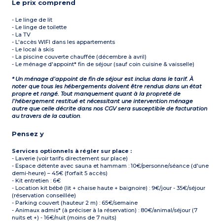
Le prix comprend
- Le linge de lit
- Le linge de toilette
- La TV
- L'accès WIFI dans les appartements
- Le local à skis
- La piscine couverte chauffée (décembre à avril)
- Le ménage d'appoint* fin de séjour (sauf coin cuisine & vaisselle)
* Un ménage d’appoint de fin de séjour est inclus dans le tarif. À
noter que tous les hébergements doivent être rendus dans un état
propre et rangé. Tout manquement quant à la propreté de
l’hébergement restitué et nécessitant une intervention ménage
autre que celle décrite dans nos CGV sera susceptible de facturation
au travers de la caution
.
Pensez y
Services optionnels à régler sur place :
- Laverie (voir tarifs directement sur place)
- Espace détente avec sauna et hammam : 10€/personne/séance (d'une
demi-heure) – 45€ (forfait 5 accès)
- Kit entretien : 6€
- Location kit bébé (lit + chaise haute + baignoire) : 9€/jour - 35€/séjour
(réservation conseillée)
- Parking couvert (hauteur 2 m) : 65€/semaine
- Animaux admis* (à préciser à la réservation) : 80€/animal/séjour (7
nuits et +) - 16€/nuit (moins de 7 nuits)