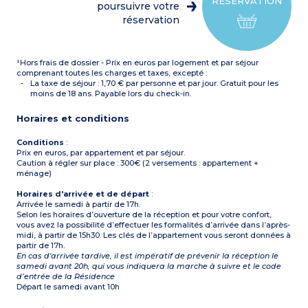
RÉSERVATION
micro-ondes/grill, lave-
poursuivre votre
vaisselle, cafetière, hotte)
réservation
Salle de bain + salle de
douche (sèche-cheveux) + 2
WC (dont un séparé)
Balcon
¹Hors frais de dossier - Prix en euros par logement et par séjour
comprenant toutes les charges et taxes, excepté :
La taxe de séjour : 1,70 € par personne et par jour. Gratuit pour les
moins de 18 ans. Payable lors du check-in.
Horaires et conditions
Conditions
:
Prix en euros, par appartement et par séjour.
Caution à régler sur place : 300€ (2 versements : appartement +
ménage)
Horaires d'arrivée et de départ
:
Arrivée le samedi à partir de 17h.
Selon les horaires d’ouverture de la réception et pour votre confort,
vous avez la possibilité d’effectuer les formalités d’arrivée dans l’après-
midi, à partir de 15h30. Les clés de l’appartement vous seront données à
partir de 17h.
En cas d'arrivée tardive, il est impératif de prévenir la réception le
samedi avant 20h, qui vous indiquera la marche à suivre et le code
d’entrée de la Résidence
Départ le samedi avant 10h