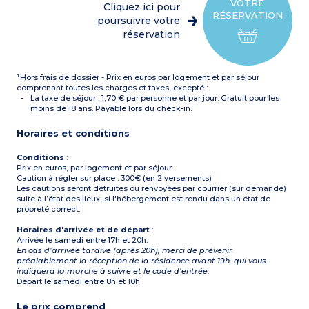
Kitchenette équipée
pièce type cabine
VOTRE
Cliquez ici pour
(plaque vitrocéramique,
RÉSERVATION
micro-ondes/grill, lave-
poursuivre votre
vaisselle, cafetière, hotte)
réservation
Salle de bain + salle de
douche (sèche-cheveux) + 2
WC (dont un séparé)
Balcon
¹Hors frais de dossier - Prix en euros par logement et par séjour
comprenant toutes les charges et taxes, excepté :
La taxe de séjour : 1,70 € par personne et par jour. Gratuit pour les
moins de 18 ans. Payable lors du check-in.
Horaires et conditions
Conditions
:
Prix en euros, par logement et par séjour.
Caution à régler sur place : 300€ (en 2 versements)
Les cautions seront détruites ou renvoyées par courrier (sur demande)
suite à l’état des lieux, si l'hébergement est rendu dans un état de
propreté correct.
Horaires d'arrivée et de départ
:
Arrivée le samedi entre 17h et 20h.
En cas d’arrivée tardive (après 20h), merci de prévenir
préalablement la réception de la résidence avant 19h, qui vous
indiquera la marche à suivre et le code d’entrée.
Départ le samedi entre 8h et 10h.
Le prix comprend