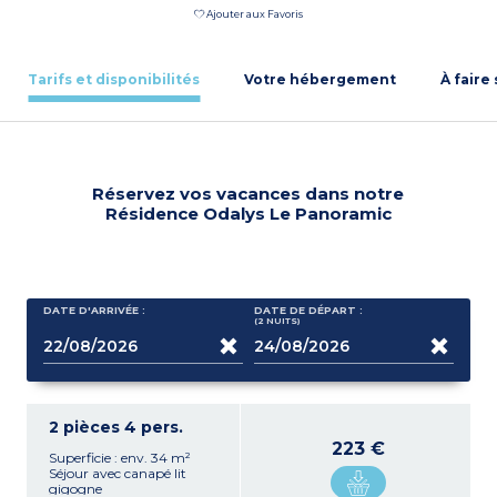
Ajouter aux Favoris
Tarifs et disponibilités
Votre hébergement
À faire
Réservez vos vacances dans notre
Résidence Odalys Le Panoramic
DATE D'ARRIVÉE :
DATE DE DÉPART :
(2
NUITS
)
2 pièces 4 pers.
223 €
Superficie : env. 34 m²
Séjour avec canapé lit
gigogne