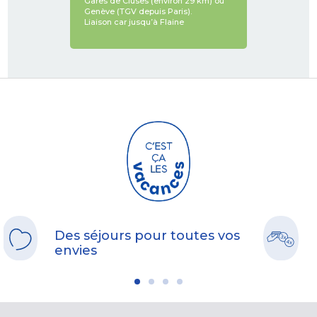
Gares de Cluses (environ 29 km) ou
Genève (TGV depuis Paris).
Liaison car jusqu’à Flaine
Des séjours pour toutes vos
envies