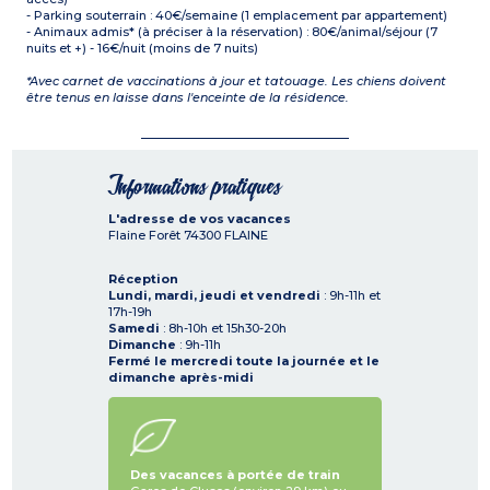
- Parking souterrain : 40€/semaine (1 emplacement par appartement)
- Animaux admis* (à préciser à la réservation) : 80€/animal/séjour (7
nuits et +) - 16€/nuit (moins de 7 nuits)
*Avec carnet de vaccinations à jour et tatouage. Les chiens doivent
être tenus en laisse dans l'enceinte de la résidence.
Informations pratiques
L'adresse de vos vacances
Flaine Forêt
74300
FLAINE
Réception
Lundi, mardi, jeudi et vendredi
: 9h-11h et
17h-19h
Samedi
: 8h-10h et 15h30-20h
Dimanche
: 9h-11h
Fermé le mercredi toute la journée et le
dimanche après-midi
Des vacances à portée de train