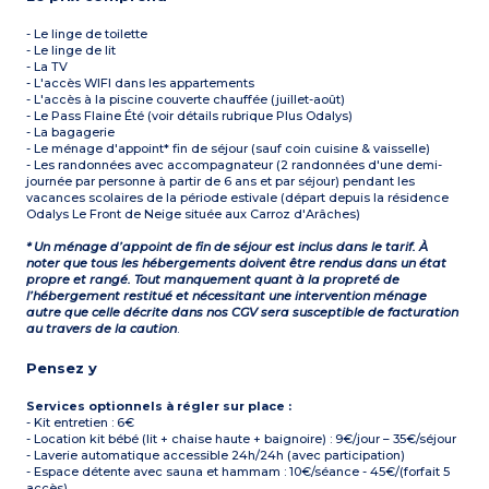
- Le linge de toilette
- Le linge de lit
- La TV
- L'accès WIFI dans les appartements
- L'accès à la piscine couverte chauffée (juillet-août)
- Le Pass Flaine Été (voir détails rubrique Plus Odalys)
- La bagagerie
- Le ménage d'appoint* fin de séjour (sauf coin cuisine & vaisselle)
- Les randonnées avec accompagnateur (2 randonnées d'une demi-
journée par personne à partir de 6 ans et par séjour) pendant les
vacances scolaires de la période estivale (départ depuis la résidence
Odalys Le Front de Neige située aux Carroz d'Arâches)
* Un ménage d’appoint de fin de séjour est inclus dans le tarif. À
noter que tous les hébergements doivent être rendus dans un état
propre et rangé. Tout manquement quant à la propreté de
l’hébergement restitué et nécessitant une intervention ménage
autre que celle décrite dans nos CGV sera susceptible de facturation
au travers de la caution
.
Pensez y
Services optionnels à régler sur place :
- Kit entretien : 6€
- Location kit bébé (lit + chaise haute + baignoire) : 9€/jour – 35€/séjour
- Laverie automatique accessible 24h/24h (avec participation)
- Espace détente avec sauna et hammam : 10€/séance - 45€/(forfait 5
accès)