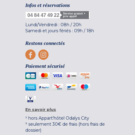
Infos et réservations
Service gratuit +
04 84 47 49 22
prix appel
Lundi/Vendredi :
08h
/
20h
Samedi et jours fériés :
09h
/
18h
Restons connectés
Paiement sécurisé
En savoir plus
² hors Appart'hôtel Odalys City
³ seulement 30€ de frais (hors frais de
dossier)