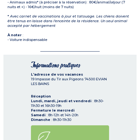
- Animaux admis* (à préciser à la réservation) : 80€/animal/séjour (7
nuits et +) - 16€/nuit (moins de 7 nuits)
*
Avec carnet de vaccinations à jour et tatouage. Les chiens doivent
être tenus en laisse dans l'enceinte de la résidence. Un seul animal
accepté par hébergement
À noter
:
- Voiture indispensable
Informations pratiques
L'adresse de vos vacances
19 Impasse du Tir aux Pigeons
74500
EVIAN
LES BAINS
Réception
Lundi, mardi, jeudi et vendredi
: 8h30-
11h30 et 16h30-19h
Fermeture le mercredi
Samedi
: 8h-12h et 14h-20h
Dimanche
: 8h30-11h30