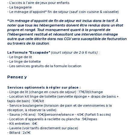
- L’accès à l’aire de jeux pour enfants
- La bagagerie
- Le ménage d'appoint* fin de séjour (sauf coin cuisine & vaisselle)
* Un ménage d’appoint de fin de séjour est inclus dans le tarif. À
noter que tous les hébergements doivent être rendus dans un état
propre et rangé. Tout manquement quant à la propreté de
l’hébergement restitué et nécessitant une intervention ménage
autre que celle décrite dans nos CGV sera susceptible de facturation
au travers de la caution
.
La Formule "Escapade"
(court séjour de 2 à 6 nuits)
:
- Le linge de lit
- Le linge de toilette
- Les services gratuits de la formule location
Pensez y
Services optionnels à régler sur place :
- Linge de lit (change en cours de séjour) : 17€/lit/change
- Location kit linge de toilette (serviette éponge + draps de bains +
tapis de bain) : 10€/kit
- Service boulangerie (livraison de pain et de viennoiseries à la
réception, à réserver la veille)
- Sauna (+16 ans) : 10€/personne/séance - 45€ (forfait 5 accès)
- Location d’appareils à raclette ou plancha : 5€/repas
- Kit entretien : 6€
- Laverie (voir tarifs directement sur place)
- Billard : 2x1€