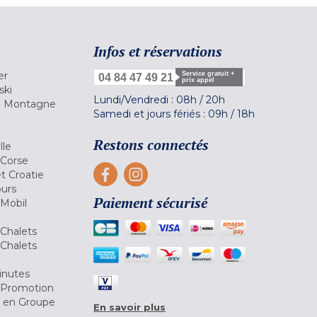
Infos et réservations
er
Service gratuit +
04 84 47 49 21
prix appel
ski
Lundi/Vendredi :
08h
/
20h
la Montagne
Samedi et jours fériés :
09h
/
18h
a
Restons connectés
lle
 Corse
et Croatie
ours
Paiement sécurisé
 Mobil
Chalets
Chalets
inutes
 Promotion
r en Groupe
En savoir plus