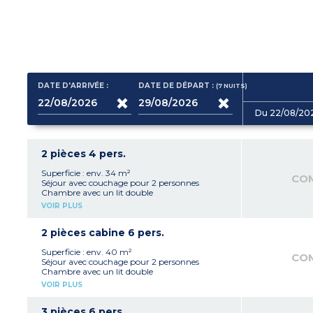
DATE D'ARRIVÉE :
DATE DE DÉPART :
(7
NUITS
)
Du 22/08/20
2 pièces 4 pers.
Superficie : env. 34 m²
CO
Séjour avec couchage pour 2 personnes
Chambre avec un lit double
Kitchenette équipée (plaque vitrocéramique,
VOIR PLUS
micro-ondes/gril, réfrigérateur, lave-vaisselle,
cafetière à capsules)
Salle de bains et WC
2 pièces cabine 6 pers.
Superficie : env. 40 m²
CO
Séjour avec couchage pour 2 personnes
Chambre avec un lit double
Cabine avec 2 lits superposés
VOIR PLUS
Kitchenette équipée (plaque vitrocéramique,
micro-ondes/gril, réfrigérateur, lave-vaisselle,
cafetière à capsules)
3 pièces 6 pers.