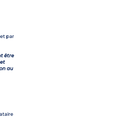
et par
t être
et
ion au
ataire