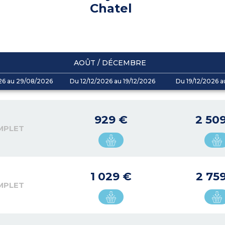
Chatel
AOÛT / DÉCEMBRE
26 au 29/08/2026
Du 12/12/2026 au 19/12/2026
Du 19/12/2026 a
929 €
2 50
MPLET
1 029 €
2 75
MPLET