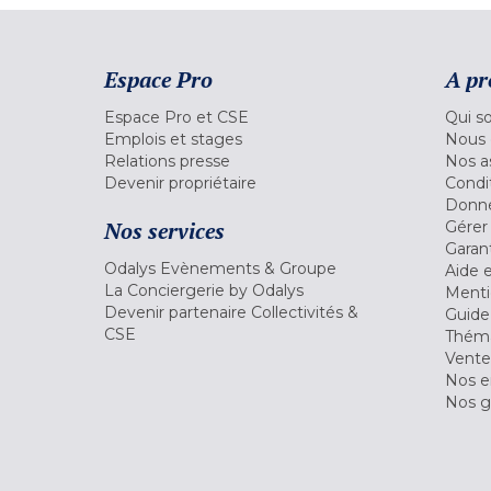
Espace Pro
A pr
Espace Pro et CSE
Qui s
Emplois et stages
Nous 
Relations presse
Nos a
Devenir propriétaire
Condi
Donné
Nos services
Gérer
Garant
Odalys Evènements & Groupe
Aide 
La Conciergerie by Odalys
Menti
Devenir partenaire Collectivités &
Guide
CSE
Théma
Vente
Nos 
Nos g