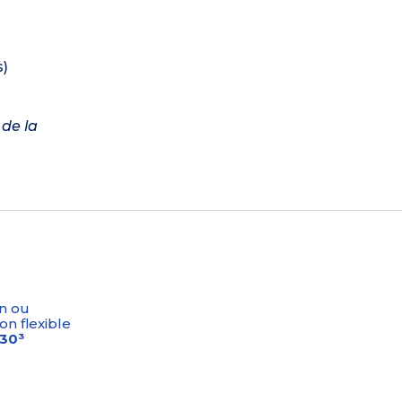
s)
 de la
n ou
on flexible
-30³