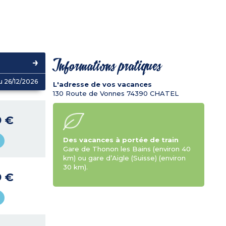
Informations pratiques
u 26/12/2026
L'adresse de vos vacances
130 Route de Vonnes
74390
CHATEL
9 €
Des vacances à portée de train
Gare de Thonon les Bains (environ 40
km) ou gare d’Aigle (Suisse) (environ
30 km).
9 €