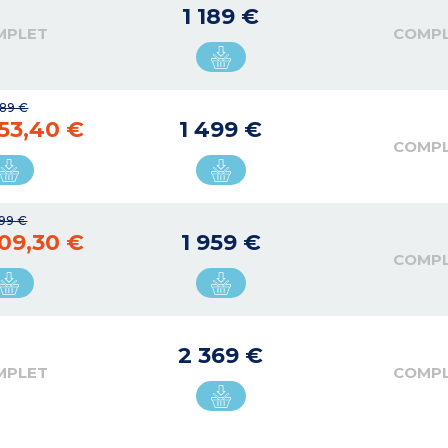
1 189 €
MPLET
COMP
089 €
53,40 €
1 499 €
COMP
299 €
09,30 €
1 959 €
COMP
2 369 €
MPLET
COMP