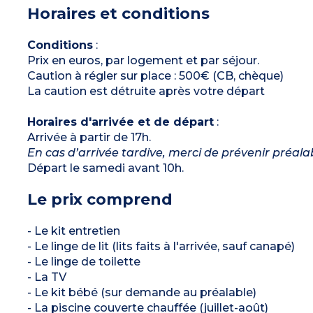
1 chambre avec 2 lits simples
Horaires et conditions
1 cabine avec 2 lits superposés
1 salle de bains
1 salle de douche
1 salle de douche avec WC
Conditions
:
1 WC séparé
Prix en euros, par logement et par séjour.
Caution à régler sur place : 500€ (CB, chèque)
La caution est détruite après votre départ
Horaires d'arrivée et de départ
:
Arrivée à partir de 17h.
En cas d’arrivée tardive, merci de prévenir préal
Départ le samedi avant 10h.
Le prix comprend
- Le kit entretien
- Le linge de lit (lits faits à l'arrivée, sauf canapé)
- Le linge de toilette
- La TV
- Le kit bébé (sur demande au préalable)
- La piscine couverte chauffée (juillet-août)