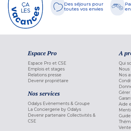
Des séjours pour
Pa
toutes vos envies
en
Espace Pro
A pr
Espace Pro et CSE
Qui s
Emplois et stages
Nous 
Relations presse
Nos a
Devenir propriétaire
Condi
Donné
Nos services
Gérer
Garant
Odalys Evènements & Groupe
Aide 
La Conciergerie by Odalys
Menti
Devenir partenaire Collectivités &
Guide
CSE
Théma
Vente