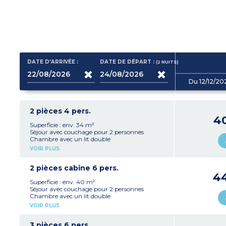
DATE D'ARRIVÉE :
DATE DE DÉPART :
(2
NUITS
)
Du 12/12/20
2 pièces 4 pers.
4
Superficie : env. 34 m²
Séjour avec couchage pour 2 personnes
Chambre avec un lit double
Kitchenette équipée (plaque vitrocéramique,
VOIR PLUS
micro-ondes/gril, réfrigérateur, lave-vaisselle,
cafetière à capsules)
Salle de bains et WC
2 pièces cabine 6 pers.
4
Superficie : env. 40 m²
Séjour avec couchage pour 2 personnes
Chambre avec un lit double
Cabine avec 2 lits superposés
VOIR PLUS
Kitchenette équipée (plaque vitrocéramique,
micro-ondes/gril, réfrigérateur, lave-vaisselle,
cafetière à capsules)
3 pièces 6 pers.