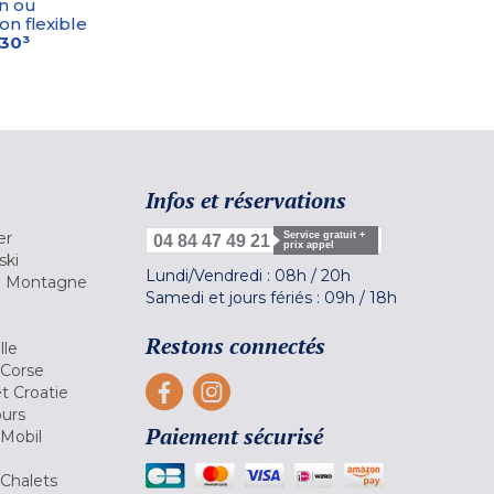
n ou
on flexible
-30³
Infos et réservations
er
Service gratuit +
04 84 47 49 21
prix appel
ski
Lundi/Vendredi :
08h
/
20h
la Montagne
Samedi et jours fériés :
09h
/
18h
a
Restons connectés
lle
 Corse
et Croatie
ours
Paiement sécurisé
 Mobil
Chalets