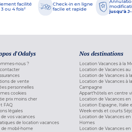
Annulatio
iement facilité
Check-in en ligne
modificati
 3 ou 4 fois²
facile et rapide
jusqu'à J
opos d'Odalys
Nos destinations
ommes-nous ?
Location Vacances à la M
contacter
Location de Vacances au 
ssurances
Location de Vacances à 
tions de vente
Location de Vacances à l
es personnelles
Campagne
 mes cookies
Appart'hôtels en centre vi
ie prix moins cher
Location de Vacances en
et FAQ
Location Espagne, Italie 
ons légales
Week-ends et courts Séj
 de vos vacances
Location de Vacances en
tiques de location vacances
Homes
 de mobil-home
Location de Vacances en 