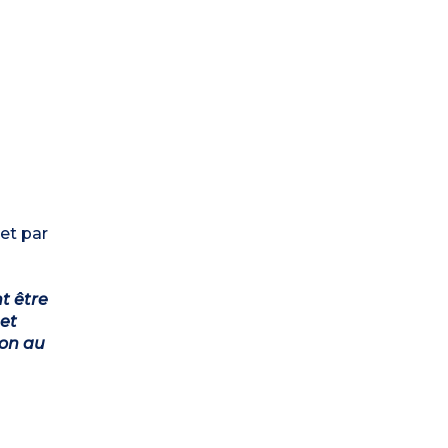
et par
t être
et
ion au