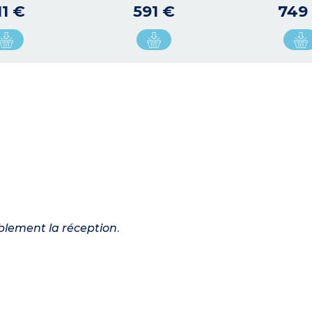
11 €
591 €
749
ablement la réception
.