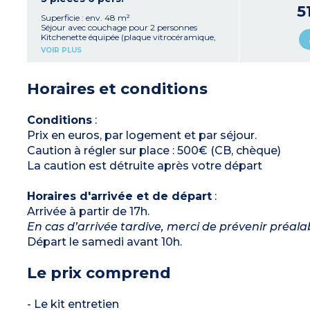
Salle de bains et WC
5
Certains logements peuvent être en duplex
Superficie : env. 48 m²
Séjour avec couchage pour 2 personnes
Kitchenette équipée (plaque vitrocéramique,
micro-ondes/gril, réfrigérateur, lave-vaisselle,
VOIR PLUS
cafetière à capsules)
Chambre avec un lit double
Chambre avec 2 lits simples
Horaires et conditions
Salle de bains et WC + salle de douche
À noter
:
- Certains logements peuvent avoir une seule
salle d'eau
Conditions
:
- Certains logements peuvent être en duplex
Prix en euros, par logement et par séjour.
Caution à régler sur place : 500€ (CB, chèque)
La caution est détruite après votre départ
Horaires d'arrivée et de départ
:
Arrivée à partir de 17h.
En cas d’arrivée tardive, merci de prévenir préal
Départ le samedi avant 10h.
Le prix comprend
- Le kit entretien