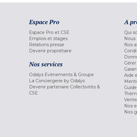
Espace Pro
A pr
Espace Pro et CSE
Qui s
Emplois et stages
Nous 
Relations presse
Nos a
Devenir propriétaire
Condi
Donné
Nos services
Gérer
Garant
Odalys Evènements & Groupe
Aide 
La Conciergerie by Odalys
Menti
Devenir partenaire Collectivités &
Guide
CSE
Théma
Vente
Nos 
Nos g