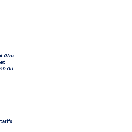
t être
et
ion au
tarifs