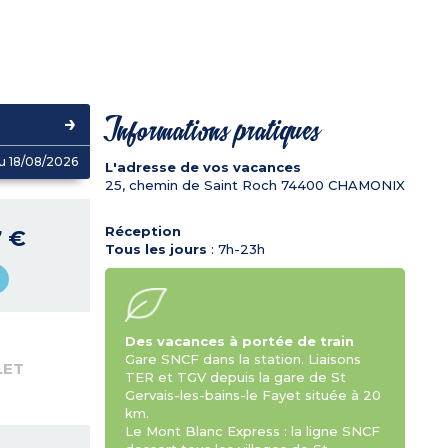
Informations pratiques
u 18/08/2026
L'adresse de vos vacances
25, chemin de Saint Roch
74400
CHAMONIX
Réception
7 €
Tous les jours
: 7h-23h
Des vacances à portée de train
Gare SNCF dans la station. Liaisons
LET
TER et TGV depuis la gare de St
Gervais-les-bains-le Fayet située à 20
km.
Le Mont Blanc Express : la ligne SNCF