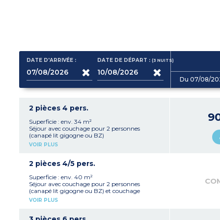
DATE D'ARRIVÉE :
DATE DE DÉPART :
(3
NUITS
)
Du 07/08/20
2 pièces 4 pers.
9
Superficie : env. 34 m²
Séjour avec couchage pour 2 personnes
(canapé lit gigogne ou BZ)
Kitchenette équipée avec plaque
VOIR PLUS
vitrocéramique, hotte, micro-ondes/gril,
réfrigérateur, lave-vaisselle, cafetière à capsules
et filtres
2 pièces 4/5 pers.
Chambre avec un lit double
Salle de bain et WC séparé
Superficie : env. 40 m²
CO
Coffre fort
Séjour avec couchage pour 2 personnes
(canapé lit gigogne ou BZ) et couchage
d'appoint supplémentaire
VOIR PLUS
Kitchenette équipée (plaque vitrocéramique,
hotte, micro-ondes/gril, réfrigérateur, lave-
vaisselle, cafetière à capsules et filtres)
3 pièces 6 pers.