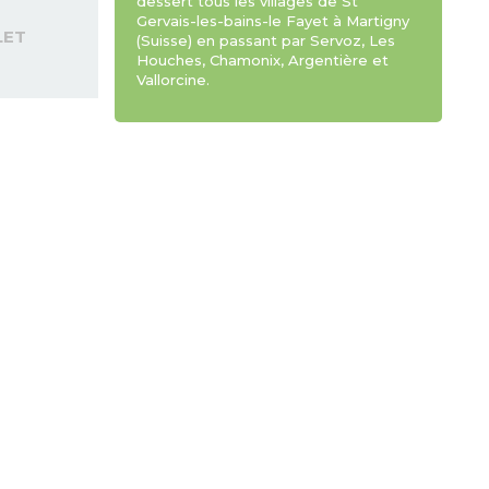
dessert tous les villages de St
Gervais-les-bains-le Fayet à Martigny
LET
(Suisse) en passant par Servoz, Les
Houches, Chamonix, Argentière et
Vallorcine.