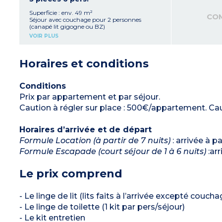
Chambre avec un lit double
Salle de bain et WC séparé
Superficie : env. 49 m²
CO
Coffre fort
Séjour avec couchage pour 2 personnes
(canapé lit gigogne ou BZ)
Kitchenette équipée (plaque vitrocéramique,
VOIR PLUS
hotte, micro-ondes/gril, réfrigérateur, lave-
vaisselle, cafetière à capsules et filtres)
Chambre avec un lit double
Horaires et conditions
Chambre avec 2 lits simples
Salle de bain avec baignoire + WC séparé + salle
de douche
Coffre fort
Conditions
Prix par appartement et par séjour.
Caution à régler sur place : 500€/appartement. Cau
Horaires d’arrivée et de départ
Formule Location (à partir de 7 nuits)
: arrivée à p
Formule Escapade (court séjour de 1 à 6 nuits)
:arr
Le prix comprend
- Le linge de lit (lits faits à l’arrivée excepté couc
- Le linge de toilette (1 kit par pers/séjour)
- Le kit entretien