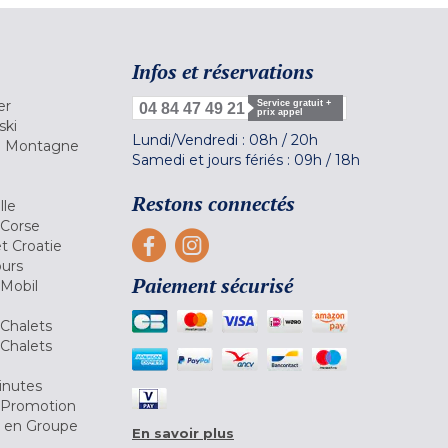
Infos et réservations
er
Service gratuit +
04 84 47 49 21
prix appel
ski
Lundi/Vendredi :
08h
/
20h
la Montagne
Samedi et jours fériés :
09h
/
18h
a
Restons connectés
lle
 Corse
et Croatie
ours
Paiement sécurisé
 Mobil
Chalets
Chalets
inutes
 Promotion
r en Groupe
En savoir plus