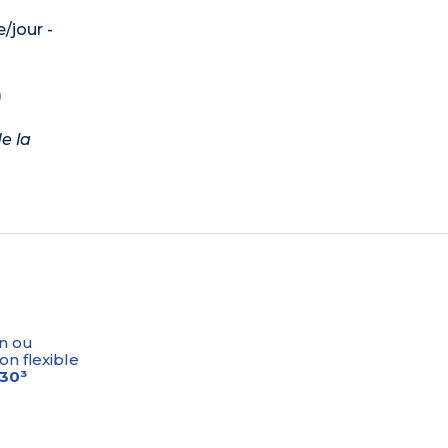
/jour -
)
e la
n ou
on flexible
-30³