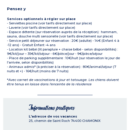
Pensez y
Services optionnels à régler sur place
- Serviettes piscine (voir tarifs directement sur place)
- Laverie (voir tarifs directement sur place)
- Espace détente (sur réservation auprès de la réception) : hammam,
sauna, douche multi sensorielle (voir tarifs directement sur place)
- Service petit déjeuner sur réservation : 20€ (adulte) - 14€ (Enfant 4 à
-12 ans) - Gratuit Enfant -4 ans
- Location kit bébé (lit parapluie + chaise bébé - selon disponibilités) :
9€/kit/jour – 35€/kit/séjour - 6€/pièce/jour - 9€/pièce/séjour
- Place de parking supplémentaire : 10€/nuit (sur réservation le jour de
l'arrivée, selon disponibilités)
- Animaux admis* (à préciser à la réservation) : 80€/animal/séjour (7
nuits et +) - 16€/nuit (moins de 7 nuits)
*
Avec carnet de vaccinations à jour et tatouage. Les chiens doivent
être tenus en laisse dans l'enceinte de la résidence
Informations pratiques
L'adresse de vos vacances
25, chemin de Saint Roch
74400
CHAMONIX