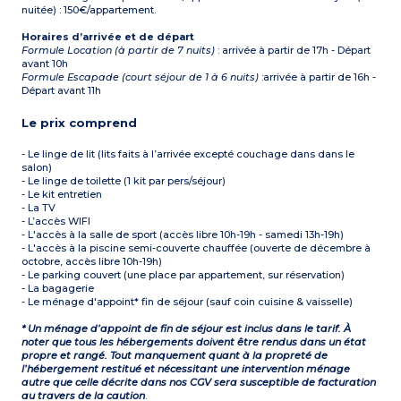
nuitée) : 150€/appartement.
Horaires d’arrivée et de départ
Formule Location (à partir de 7 nuits)
: arrivée à partir de 17h - Départ
avant 10h
Formule Escapade (court séjour de 1 à 6 nuits)
:arrivée à partir de 16h -
Départ avant 11h
Le prix comprend
- Le linge de lit (lits faits à l’arrivée excepté couchage dans dans le
salon)
- Le linge de toilette (1 kit par pers/séjour)
- Le kit entretien
- La TV
- L’accès WIFI
- L'accès à la salle de sport (accès libre 10h-19h - samedi 13h-19h)
- L'accès à la piscine semi-couverte chauffée (ouverte de décembre à
octobre, accès libre 10h-19h)
- Le parking couvert (une place par appartement, sur réservation)
- La bagagerie
- Le ménage d'appoint* fin de séjour (sauf coin cuisine & vaisselle)
* Un ménage d’appoint de fin de séjour est inclus dans le tarif. À
noter que tous les hébergements doivent être rendus dans un état
propre et rangé. Tout manquement quant à la propreté de
l’hébergement restitué et nécessitant une intervention ménage
autre que celle décrite dans nos CGV sera susceptible de facturation
au travers de la caution
.