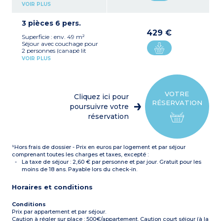
gigogne ou BZ)
VOIR PLUS
Kitchenette équipée avec
plaque vitrocéramique,
3 pièces 6 pers.
hotte, micro-ondes/gril,
réfrigérateur, lave-vaisselle,
429 €
Superficie : env. 49 m²
cafetière à capsules et
Séjour avec couchage pour
filtres
2 personnes (canapé lit
Chambre avec un lit
gigogne ou BZ)
double
VOIR PLUS
Kitchenette équipée
Salle de bain et WC séparé
(plaque vitrocéramique,
Coffre fort
hotte, micro-ondes/gril,
réfrigérateur, lave-vaisselle,
cafetière à capsules et
VOTRE
Cliquez ici pour
filtres)
RÉSERVATION
Chambre avec un lit
poursuivre votre
double
réservation
Chambre avec 2 lits
simples
Salle de bain avec
baignoire + WC séparé +
¹Hors frais de dossier - Prix en euros par logement et par séjour
salle de douche
Coffre fort
comprenant toutes les charges et taxes, excepté :
La taxe de séjour : 2,60 € par personne et par jour. Gratuit pour les
moins de 18 ans. Payable lors du check-in.
Horaires et conditions
Conditions
Prix par appartement et par séjour.
Caution à régler sur place : 500€/appartement. Caution court séjour (à la