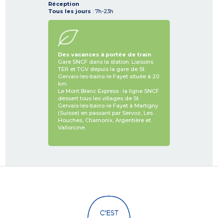
Réception
Tous les jours
: 7h-23h
Des vacances à portée de train
Gare SNCF dans la station. Liaisons
TER et TGV depuis la gare de St
Gervais-les-bains-le Fayet située à 20
km.
Le Mont Blanc Express : la ligne SNCF
dessert tous les villages de St
Gervais-les-bains-le Fayet à Martigny
(Suisse) en passant par Servoz, Les
Houches, Chamonix, Argentière et
Vallorcine.