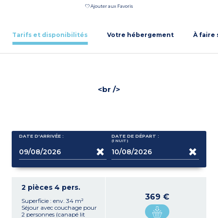
Ajouter aux Favoris
Tarifs et disponibilités
Votre hébergement
À faire
<br />
DATE D'ARRIVÉE :
DATE DE DÉPART :
(1
NUIT
)
2 pièces 4 pers.
369 €
Superficie : env. 34 m²
Séjour avec couchage pour
2 personnes (canapé lit