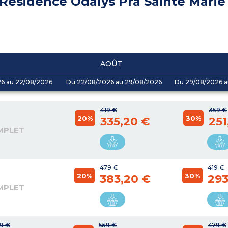
Résidence Odalys Pra Sainte Marie
AOÛT
26 au 22/08/2026
Du 22/08/2026 au 29/08/2026
Du 29/08/2026 a
419 €
359 €
20%
30%
335,20 €
251
MPLET
479 €
419 €
20%
30%
383,20 €
293
MPLET
9 €
559 €
479 €