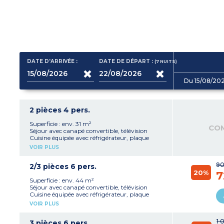
DATE D'ARRIVÉE :
DATE DE DÉPART :
(7
NUITS
)
Du 15/08/20
2 pièces 4 pers.
Superficie : env. 31 m²
CO
Séjour avec canapé convertible, télévision
Cuisine équipée avec réfrigérateur, plaque
cuisson 4 feux, lave-vaisselle, cafetière à
VOIR PLUS
capsules
1 chambre avec 1 lit double
90
Salle d'eau avec baignoire ou douche, lavabo
2/3 pièces 6 pers.
20%
WC séparé
7
Balcon
Superficie : env. 44 m²
Séjour avec canapé convertible, télévision
Cuisine équipée avec réfrigérateur, plaque
cuisson 4 feux, lave-vaisselle, cafetière à
VOIR PLUS
capsules
1 chambre avec 1 lit double
1 
Cabine avec 2 lits simples superposés
3 pièces 6 pers.