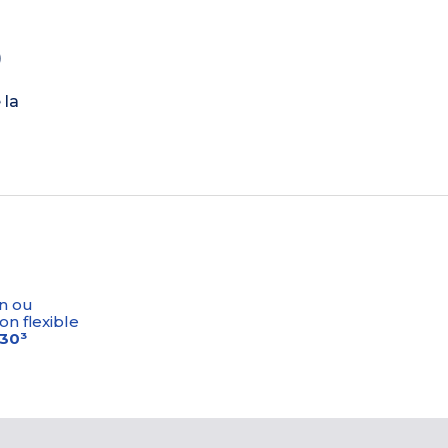
)
 la
n ou
on flexible
-30³