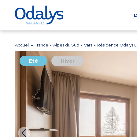
D
Accueil
France
Alpes du Sud
Vars
Résidence Odalys L'
Eté
Hiver