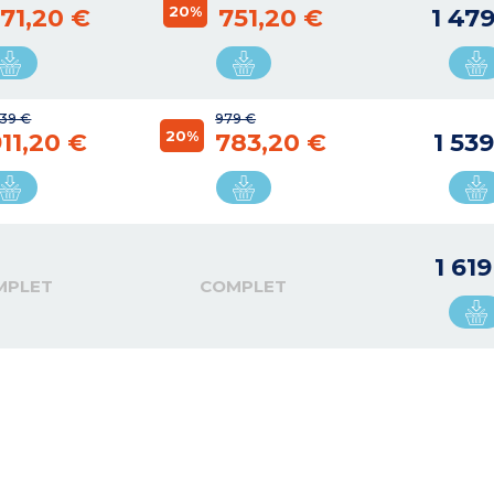
20%
71,20 €
751,20 €
1 47
139 €
979 €
20%
11,20 €
783,20 €
1 53
1 61
MPLET
COMPLET