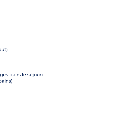
oût)
hages dans le séjour)
bains)