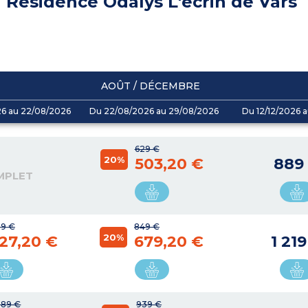
Résidence Odalys L'écrin de Vars
AOÛT / DÉCEMBRE
26 au 22/08/2026
Du 22/08/2026 au 29/08/2026
Du 12/12/2026 a
629 €
20%
503,20 €
889
MPLET
9 €
849 €
20%
27,20 €
679,20 €
1 21
089 €
939 €