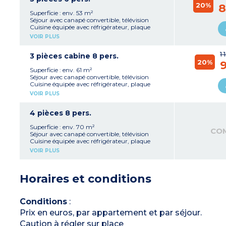
20%
1 salle d'eau avec baignoire ou douche, lavabo
8
WC
Superficie : env. 53 m²
Balcon
Séjour avec canapé convertible, télévision
Cuisine équipée avec réfrigérateur, plaque
cuisson 4 feux, lave-vaisselle, cafetière à
VOIR PLUS
capsules
1 chambre avec 1 lit double
1 
1 chambre avec 2 lits simples ou 1 lit double
3 pièces cabine 8 pers.
20%
1 ou 2 salles d'eau avec baignoire ou douche,
9
lavabo
Superficie : env. 61 m²
WC
Séjour avec canapé convertible, télévision
Balcon
Cuisine équipée avec réfrigérateur, plaque
cuisson 4 feux, lave-vaisselle, cafetière à
VOIR PLUS
capsules
1 chambre avec 1 lit double
1 chambre avec 2 lits simples
4 pièces 8 pers.
Cabine avec 2 lits simples superposés
2 salles d'eau avec baignoire ou douche, lavabo,
Superficie : env. 70 m²
CO
WC
Séjour avec canapé convertible, télévision
Balcon
Cuisine équipée avec réfrigérateur, plaque
cuisson 4 feux, lave-vaisselle, cafetière à
VOIR PLUS
capsules
1 chambre avec 1 lit double
2 chambres avec 2 lits simples ou 1 lit double
Horaires et conditions
2 salles d'eau avec baignoire ou douche, lavabo
2 WC
Balcon
Conditions
:
Prix en euros, par appartement et par séjour.
Caution à régler sur place