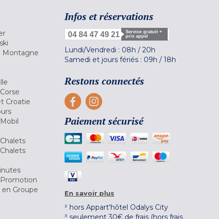
Infos et réservations
er
Service gratuit +
04 84 47 49 21
prix appel
ski
Lundi/Vendredi :
08h
/
20h
la Montagne
Samedi et jours fériés :
09h
/
18h
a
Restons connectés
lle
 Corse
et Croatie
ours
Paiement sécurisé
 Mobil
Chalets
Chalets
inutes
 Promotion
r en Groupe
En savoir plus
² hors Appart'hôtel Odalys City
³ seulement 30€ de frais (hors frais