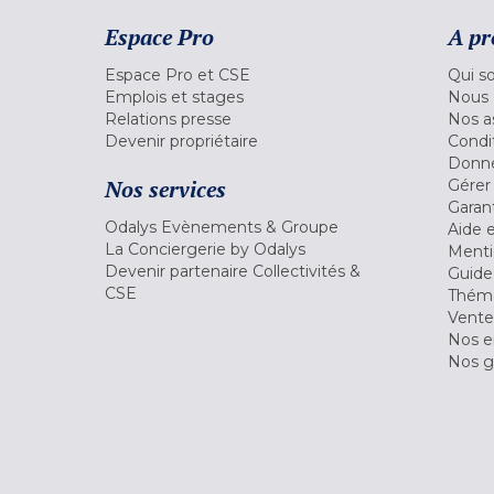
Espace Pro
A pr
Espace Pro et CSE
Qui s
Emplois et stages
Nous 
Relations presse
Nos a
Devenir propriétaire
Condi
Donné
Nos services
Gérer
Garant
Odalys Evènements & Groupe
Aide 
La Conciergerie by Odalys
Menti
Devenir partenaire Collectivités &
Guide
CSE
Théma
Vente
Nos 
Nos g