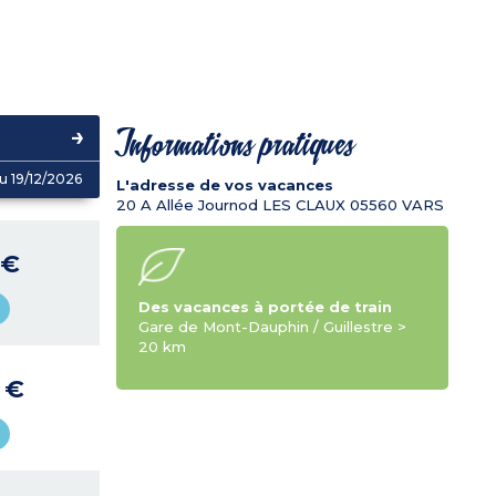
Informations pratiques
u 19/12/2026
L'adresse de vos vacances
20 A Allée Journod LES CLAUX
05560
VARS
 €
Des vacances à portée de train
Gare de Mont-Dauphin / Guillestre >
20 km
9 €