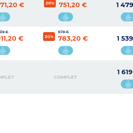
20%
71,20 €
751,20 €
1 47
139 €
979 €
20%
11,20 €
783,20 €
1 53
1 61
MPLET
COMPLET