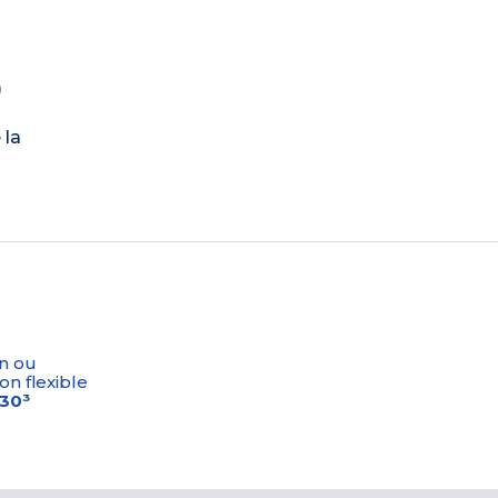
)
 la
n ou
on flexible
-30³