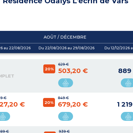
Résidence Odalys L'écrin de Vars
AOÛT / DÉCEMBRE
26 au 22/08/2026
Du 22/08/2026 au 29/08/2026
Du 12/12/2026 a
629 €
20%
503,20 €
889
MPLET
9 €
849 €
20%
27,20 €
679,20 €
1 21
089 €
939 €