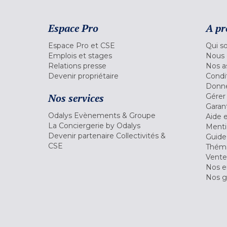
Espace Pro
A pr
Espace Pro et CSE
Qui s
Emplois et stages
Nous 
Relations presse
Nos a
Devenir propriétaire
Condi
Donné
Nos services
Gérer
Garant
Odalys Evènements & Groupe
Aide 
La Conciergerie by Odalys
Menti
Devenir partenaire Collectivités &
Guide
CSE
Théma
Vente
Nos 
Nos g