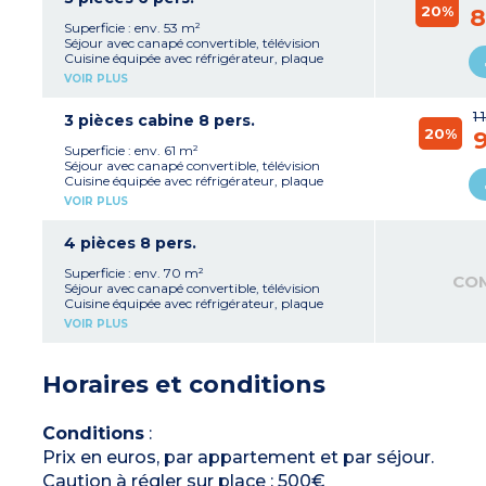
20%
1 salle d'eau avec baignoire ou douche, lavabo
8
WC
Superficie : env. 53 m²
Balcon
Séjour avec canapé convertible, télévision
Cuisine équipée avec réfrigérateur, plaque
cuisson 4 feux, lave-vaisselle, cafetière à
VOIR PLUS
capsules
1 chambre avec 1 lit double
1 
1 chambre avec 2 lits simples ou 1 lit double
3 pièces cabine 8 pers.
20%
1 ou 2 salles d'eau avec baignoire ou douche,
9
lavabo
Superficie : env. 61 m²
WC
Séjour avec canapé convertible, télévision
Balcon
Cuisine équipée avec réfrigérateur, plaque
cuisson 4 feux, lave-vaisselle, cafetière à
VOIR PLUS
capsules
1 chambre avec 1 lit double
1 chambre avec 2 lits simples
4 pièces 8 pers.
Cabine avec 2 lits simples superposés
2 salles d'eau avec baignoire ou douche, lavabo,
Superficie : env. 70 m²
CO
WC
Séjour avec canapé convertible, télévision
Balcon
Cuisine équipée avec réfrigérateur, plaque
cuisson 4 feux, lave-vaisselle, cafetière à
VOIR PLUS
capsules
1 chambre avec 1 lit double
2 chambres avec 2 lits simples ou 1 lit double
Horaires et conditions
2 salles d'eau avec baignoire ou douche, lavabo
2 WC
Balcon
Conditions
:
Prix en euros, par appartement et par séjour.
Caution à régler sur place : 500€