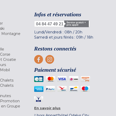
Infos et réservations
er
Service gratuit +
04 84 47 49 21
prix appel
ski
Lundi/Vendredi :
08h
/
20h
la Montagne
Samedi et jours fériés :
09h
/
18h
a
Restons connectés
lle
 Corse
et Croatie
ours
Paiement sécurisé
 Mobil
Chalets
Chalets
inutes
 Promotion
r en Groupe
En savoir plus
² hors Appart'hôtel Odalys City