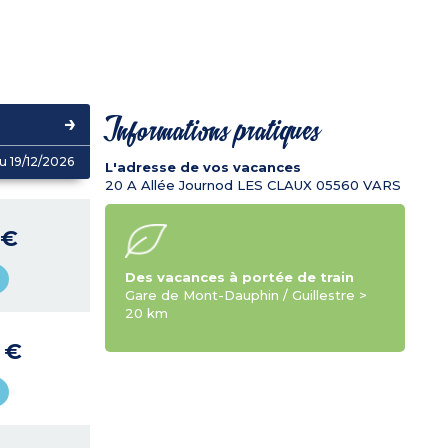
Informations pratiques
u 19/12/2026
L'adresse de vos vacances
20 A Allée Journod LES CLAUX
05560
VARS
 €
Des vacances à portée de train
Gare de Mont-Dauphin / Guillestre >
20 km
9 €