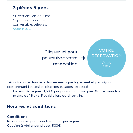
cuisson 4 feux, lave-
3 pièces 6 pers.
vaisselle, cafetière à
capsules
Superficie : env. 53 m²
1 chambre avec 1 lit double
Séjour avec canapé
Cabine avec 2 lits simples
convertible, télévision
superposés
Cuisine équipée avec
1 salle d'eau avec baignoire
VOIR PLUS
réfrigérateur, plaque
ou douche, lavabo
cuisson 4 feux, lave-
WC
vaisselle, cafetière à
Balcon
capsules
1 chambre avec 1 lit double
VOTRE
Cliquez ici pour
1 chambre avec 2 lits
RÉSERVATION
simples ou 1 lit double
poursuivre votre
1 ou 2 salles d'eau avec
réservation
baignoire ou douche,
lavabo
WC
Balcon
¹Hors frais de dossier - Prix en euros par logement et par séjour
comprenant toutes les charges et taxes, excepté :
La taxe de séjour : 1,50 € par personne et par jour. Gratuit pour les
moins de 18 ans. Payable lors du check-in.
Horaires et conditions
Conditions
:
Prix en euros, par appartement et par séjour.
Caution à régler sur place : 500€