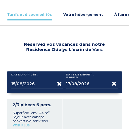
Tarifs et disponibilités
Votre hébergement
À faire
Réservez vos vacances dans notre
Résidence Odalys L'écrin de Vars
DATE D'ARRIVÉE :
DATE DE DÉPART :
(2
NUITS
)
2/3 pièces 6 pers.
Superficie : env. 44 m²
Séjour avec canapé
convertible, télévision
Cuisine équipée avec
VOIR PLUS
réfrigérateur, plaque