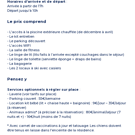
Horaires d’arrivée et de départ
:
Arrivée à partir de 17h
Départ jusqu'à 10h
Le prix comprend
- L'accès à la piscine extérieure chauffée (de décembre à avril)
- Le kit entretien
- Le parking découvert
- L'accès WIFI
- La salle de fitness
- Le linge de lit (lits faits à l’arrivée excepté couchages dans le séjour)
- Le linge de toilette (serviette éponge + draps de bains)
- La bagagerie
- Les 2 locaux à ski avec casiers
Pensez y
Services optionnels à régler sur place
:
- Laverie (voir tarifs sur place)
- Parking couvert : 55€/semaine
- Location kit bébé (lit + chaise haute + baignoire) : 9€/jour – 35€/séjour
(à réserver)
- Animaux admis* (à préciser à la réservation) : 80€/animal/séjour (7
nuits et +) - 16€/nuit (moins de 7 nuits)
* Avec carnet de vaccinations à jour et tatouage. Les chiens doivent
être tenus en laisse dans l'enceinte de la résidence.