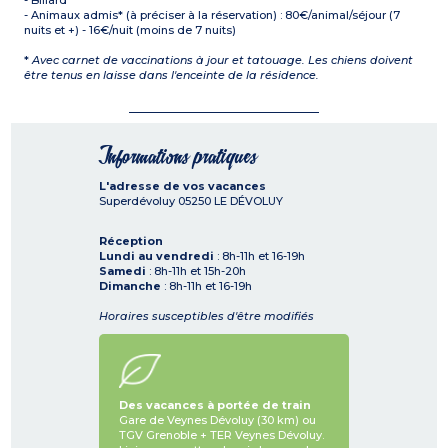
- Billard
- Animaux admis* (à préciser à la réservation) : 80€/animal/séjour (7
nuits et +) - 16€/nuit (moins de 7 nuits)
*
Avec carnet de vaccinations à jour et tatouage. Les chiens doivent
être tenus en laisse dans l'enceinte de la résidence.
Informations pratiques
L'adresse de vos vacances
Superdévoluy
05250
LE DÉVOLUY
Réception
Lundi au vendredi
: 8h-11h et 16-19h
Samedi
: 8h-11h et 15h-20h
Dimanche
: 8h-11h et 16-19h
Horaires susceptibles d'être modifiés
Des vacances à portée de train
Gare de Veynes Dévoluy (30 km) ou
TGV Grenoble + TER Veynes Dévoluy.