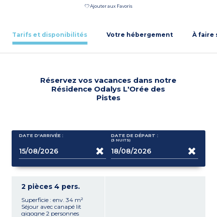
Ajouter aux Favoris
Tarifs et disponibilités
Votre hébergement
À faire
Réservez vos vacances dans notre
Résidence Odalys L'Orée des
Pistes
DATE D'ARRIVÉE :
DATE DE DÉPART :
(3
NUITS
)
2 pièces 4 pers.
Superficie : env. 34 m²
Séjour avec canapé lit
gigogne 2 personnes