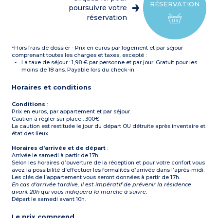
2 chambres avec 2 lits
RÉSERVATION
simples chacune
poursuivre votre
Salle de bains + salle de
réservation
douche, 2 WC
Balcon
En duplex
¹Hors frais de dossier - Prix en euros par logement et par séjour
comprenant toutes les charges et taxes, excepté :
La taxe de séjour : 1,98 € par personne et par jour. Gratuit pour les
moins de 18 ans. Payable lors du check-in.
Horaires et conditions
Conditions
:
Prix en euros, par appartement et par séjour.
Caution à régler sur place : 300€
La caution est restituée le jour du départ OU détruite après inventaire et
état des lieux.
Horaires d'arrivée et de départ
:
Arrivée le samedi à partir de 17h.
Selon les horaires d’ouverture de la réception et pour votre confort vous
avez la possibilité d’effectuer les formalités d’arrivée dans l’après-midi.
Les clés de l’appartement vous seront données à partir de 17h.
En cas d'arrivée tardive, il est impératif de prévenir la résidence
avant 20h qui vous indiquera la marche à suivre.
Départ le samedi avant 10h.
Le prix comprend