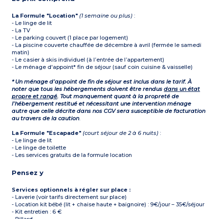
La Formule "Location"
(1 semaine ou plus)
:
- Le linge de lit
- La TV
- Le parking couvert (1 place par logement)
- La piscine couverte chauffée de décembre à avril (fermée le samedi
matin)
- Le casier à skis individuel (à l’entrée de l’appartement)
- Le ménage d'appoint* fin de séjour (sauf coin cuisine & vaisselle)
* Un ménage d’appoint de fin de séjour est inclus dans le tarif. À
noter que tous les hébergements doivent être rendus
dans un état
propre et rangé
. Tout manquement quant à la propreté de
l’hébergement restitué et nécessitant une intervention ménage
autre que celle décrite dans nos CGV sera susceptible de facturation
au travers de la caution
.
La Formule "Escapade"
(court séjour de 2 à 6 nuits)
:
- Le linge de lit
- Le linge de toilette
- Les services gratuits de la formule location
Pensez y
Services optionnels à régler sur place :
- Laverie (voir tarifs directement sur place)
- Location kit bébé (lit + chaise haute + baignoire) : 9€/jour – 35€/séjour
- Kit entretien : 6 €