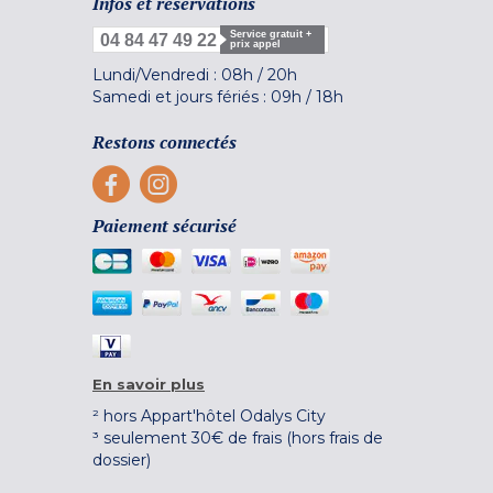
Infos et réservations
Service gratuit +
04 84 47 49 22
prix appel
Lundi/Vendredi :
08h
/
20h
Samedi et jours fériés :
09h
/
18h
Restons connectés
Paiement sécurisé
En savoir plus
² hors Appart'hôtel Odalys City
³ seulement 30€ de frais (hors frais de
dossier)