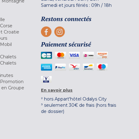
la Montagne
Samedi et jours fériés :
09h
/
18h
a
Restons connectés
lle
 Corse
et Croatie
ours
Paiement sécurisé
 Mobil
Chalets
Chalets
inutes
 Promotion
r en Groupe
En savoir plus
² hors Appart'hôtel Odalys City
³ seulement 30€ de frais (hors frais
de dossier)