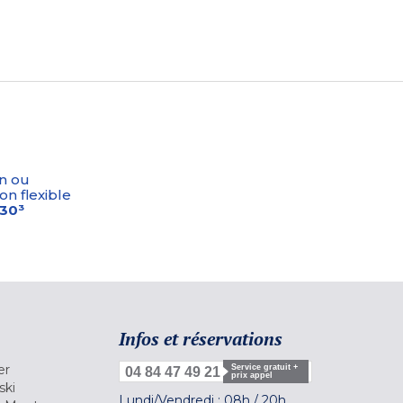
n ou
on flexible
-30³
Infos et réservations
er
Service gratuit +
04 84 47 49 21
prix appel
ski
Lundi/Vendredi :
08h
/
20h