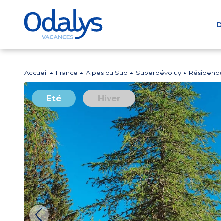
D
Accueil
France
Alpes du Sud
Superdévoluy
Résidence
Eté
Hiver