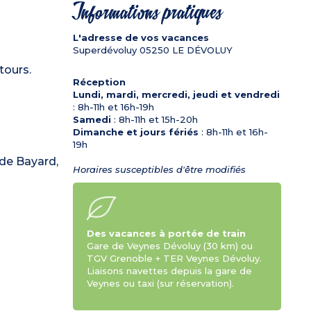
Informations pratiques
L'adresse de vos vacances
Superdévoluy
05250
LE DÉVOLUY
tours.
Réception
Lundi, mardi, mercredi, jeudi et vendredi
: 8h-11h et 16h-19h
Samedi
: 8h-11h et 15h-20h
Dimanche et jours fériés
: 8h-11h et 16h-
19h
 de Bayard,
Horaires susceptibles d'être modifiés
Des vacances à portée de train
Gare de Veynes Dévoluy (30 km) ou
TGV Grenoble + TER Veynes Dévoluy.
Liaisons navettes depuis la gare de
Veynes ou taxi (sur réservation).