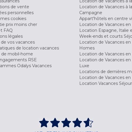
ssurances
Location de Vacances à 
tions de vente
Location de Vacances à l
es personnelles
Campagne
 mes cookies
Appart'hôtels en centre vi
ie prix moins cher
Location de Vacances en
et FAQ
Location Espagne, Italie 
ons légales
Week-ends et courts Séj
 de vos vacances
Location de Vacances en
tiques de location vacances
Homes
 de mobil-home
Location de Vacances en 
engagements RSE
Location de Vacances en 
ammes Odalys Vacances
Luxe
Locations de dernières m
Location de Vacances en
Location Vacances Séjou