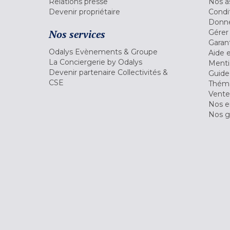
Relations presse
Nos a
Devenir propriétaire
Condi
Donné
Nos services
Gérer
Garant
Odalys Evènements & Groupe
Aide 
La Conciergerie by Odalys
Menti
Devenir partenaire Collectivités &
Guide
CSE
Théma
Vente
Nos 
Nos g