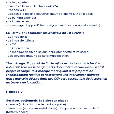
- La bagagerie
- L'accès à la salle de fitness 24h/24
- L’accès WIFI
- L’accès à la piscine couverte chauffée (de mi-juin à fin août)
- Le parking extérieur
- Le kit entretien
- Le ménage d'appoint* fin de séjour (sauf coin cuisine & vaisselle)
La Formule "Escapade"
(court séjour de 2 à 6 nuits)
:
- Le linge de lit
- Le linge de toilette
- La TV
- Le kit entretien
- Le ménage de fin de séjour (hors kitchenette et vaisselle)
- Les services gratuits de la formule location
* Un ménage d’appoint de fin de séjour est inclus dans le tarif. À
noter que tous les hébergements doivent être rendus dans un état
propre et rangé. Tout manquement quant à la propreté de
l’hébergement restitué et nécessitant une intervention ménage
autre que celle décrite dans nos CGV sera susceptible de facturation
au travers de la caution
.
Pensez y
Services optionnels à régler sur place :
- Laverie (voir tarifs directement sur place)
- Hammam (accès aux installations) : 10€/personne/séance – 45€
(forfait 5 accès)