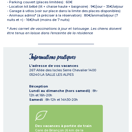
- Parking couvert (places limitées) : 60€
- Location kit bébé (lit + chaise haute + baignoire) : 9€/jour – 35€/séjour
- Garage à vélos (voir sur place dans la limite des places disponibles)
- Animaux admis* (à préciser à la réservation) : 80€/animal/séjour (7
nuits et +) - 16€/nuit (moins de 7 nuits)
*
Avec carnet de vaccinations à jour et tatouage. Les chiens doivent
être tenus en laisse dans l'enceinte de la résidence
Informations pratiques
L'adresse de vos vacances
267 Allée des Iscles Serre Chevalier 1400
05240
LA SALLE LES ALPES
Réception
Lundi au dimanche (hors samedi)
: 8h-
12h et 16h-20h
Samedi
: 8h-12h et 14h30-20h
Des vacances à portée de train
Gare de Briançon (6 km de la