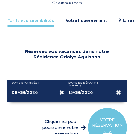
Ajouter aux Favoris
Tarifs et disponibilités
Votre hébergement
À faire
Réservez vos vacances dans notre
Résidence Odalys Aquisana
DATE D'ARRIVÉE :
DATE DE DÉPART :
(7
NUITS
)
VOTRE
Cliquez ici pour
RÉSERVATION
poursuivre votre
réservation