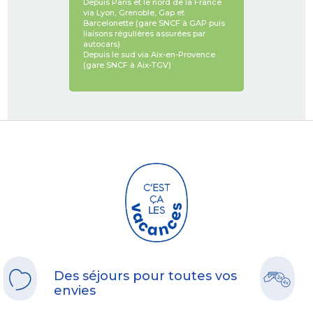
Depuis Paris et le nord de la France
via Lyon, Grenoble, Gap et
Barcelonette (gare SNCF à GAP puis
liaisons régulières assurées par
autocars).
Depuis le sud via Aix-en-Provence
(gare SNCF à Aix-TGV)
Des séjours pour toutes vos
envies