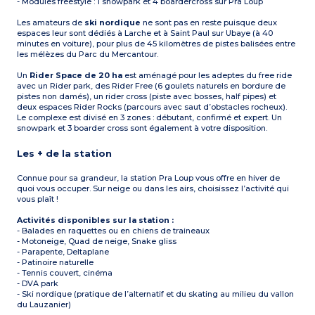
- Modules freestyle : 1 snowpark et 4 boardercross sur Pra Loup
Les amateurs de
ski nordique
ne sont pas en reste puisque deux
espaces leur sont dédiés à Larche et à Saint Paul sur Ubaye (à 40
minutes en voiture), pour plus de 45 kilomètres de pistes balisées entre
les mélèzes du Parc du Mercantour.
Un
Rider Space de 20 ha
est aménagé pour les adeptes du free ride
avec un Rider park, des Rider Free (6 goulets naturels en bordure de
pistes non damés), un rider cross (piste avec bosses, half pipes) et
deux espaces Rider Rocks (parcours avec saut d’obstacles rocheux).
Le complexe est divisé en 3 zones : débutant, confirmé et expert. Un
snowpark et 3 boarder cross sont également à votre disposition.
Les + de la station
Connue pour sa grandeur, la station Pra Loup vous offre en hiver de
quoi vous occuper. Sur neige ou dans les airs, choisissez l’activité qui
vous plaît !
Activités disponibles sur la station :
- Balades en raquettes ou en chiens de traineaux
- Motoneige, Quad de neige, Snake gliss
- Parapente, Deltaplane
- Patinoire naturelle
- Tennis couvert, cinéma
- DVA park
- Ski nordique (pratique de l’alternatif et du skating au milieu du vallon
du Lauzanier)