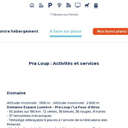
Ajouter aux Favoris
Votre hébergement
À faire sur place
Nos bons plans 
Pra Loup : Activités et services
Domaine
Altitude minimale : 1500 m - Altitude maximale : 2 600 m
Domaine Espace Lumière - Pra Loup / La Foux d’Allos
- 92 pistes sur 180 km : 12 vertes, 36 bleues, 36 rouges, 8 noires
- 37 remontées mécaniques
- Télésiège débrayable 6 places à l’arrivée de la télécabine des
Molanès