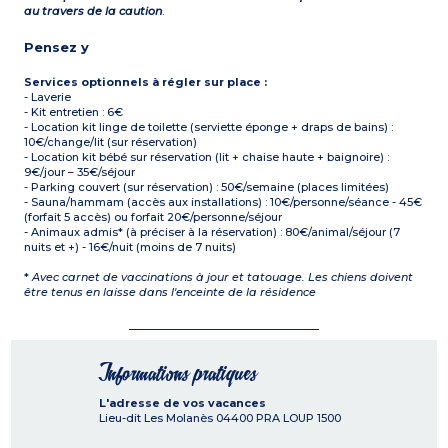
au travers de la caution
.
Pensez y
Services optionnels à régler sur place :
- Laverie
- Kit entretien : 6€
- Location kit linge de toilette (serviette éponge + draps de bains) :
10€/change/lit (sur réservation)
- Location kit bébé sur réservation (lit + chaise haute + baignoire) :
9€/jour – 35€/séjour
- Parking couvert (sur réservation) : 50€/semaine (places limitées)
- Sauna/hammam (accès aux installations) : 10€/personne/séance - 45€
(forfait 5 accès) ou forfait 20€/personne/séjour
- Animaux admis* (à préciser à la réservation) : 80€/animal/séjour (7
nuits et +) - 16€/nuit (moins de 7 nuits)
*
Avec carnet de vaccinations à jour et tatouage. Les chiens doivent
être tenus en laisse dans l'enceinte de la résidence
Informations pratiques
L'adresse de vos vacances
Lieu-dit Les Molanès
04400
PRA LOUP 1500