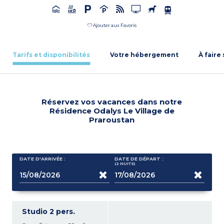
Ajouter aux Favoris
Tarifs et disponibilités
Votre hébergement
À faire
Réservez vos vacances dans notre
Résidence Odalys Le Village de
Praroustan
DATE D'ARRIVÉE :
DATE DE DÉPART :
(2
NUITS
)
Studio 2 pers.