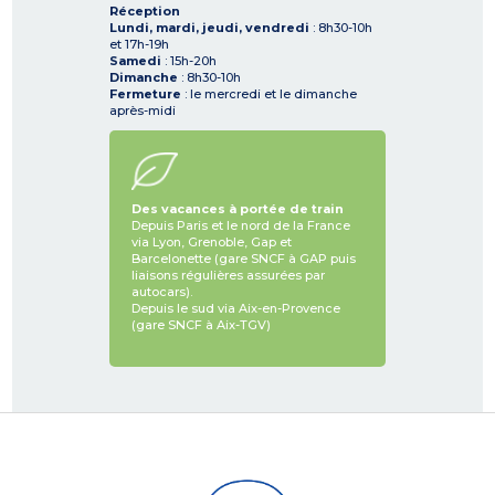
Réception
Lundi, mardi, jeudi, vendredi
: 8h30-10h
et 17h-19h
Samedi
: 15h-20h
Dimanche
: 8h30-10h
Fermeture
: le mercredi et le dimanche
après-midi
Des vacances à portée de train
Depuis Paris et le nord de la France
via Lyon, Grenoble, Gap et
Barcelonette (gare SNCF à GAP puis
liaisons régulières assurées par
autocars).
Depuis le sud via Aix-en-Provence
(gare SNCF à Aix-TGV)