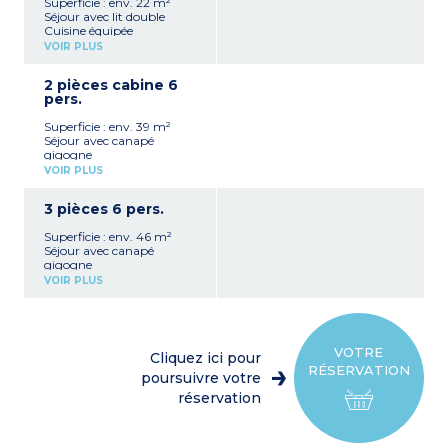
Superficie : env. 22 m²
Séjour avec lit double
Cuisine équipée
Salle de bains (baignoire)
VOIR PLUS
ou douche
WC
2 pièces cabine 6
pers.
3 appartements sont
accessibles aux PMR.
Superficie : env. 39 m²
Séjour avec canapé
gigogne
Cuisine équipée
VOIR PLUS
Chambre avec lit 160
Cabine avec lits superposés
3 pièces 6 pers.
Salle de bain (baignoire) ou
douche, WC
Superficie : env. 46 m²
3 appartements sont
Séjour avec canapé
accessibles aux PMR.
gigogne
À noter
: pas de vue sur
Cuisine équipée
sommets
VOIR PLUS
2 x chambre avec lit
double
Salle de bains (baignoire)
WC
VOTRE
Cliquez ici pour
RÉSERVATION
poursuivre votre
réservation