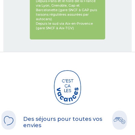
Depuis Paris et le nord de la France
via Lyon, Grenoble, Gap et
Barcelonette (gare SNCF à GAP puis
liaisons régulières assurées par
autocars).
Depuis le sud via Aix-en-Provence
(gare SNCF à Aix-TGV)
Des séjours pour toutes vos
envies