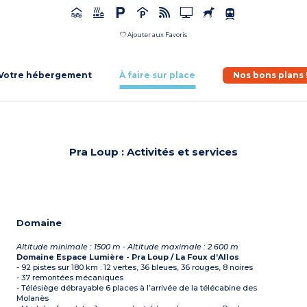
Ajouter aux Favoris
Votre hébergement
À faire sur place
Nos bons plans 
Pra Loup : Activités et services
Domaine
Altitude minimale : 1500 m - Altitude maximale : 2 600 m
Domaine Espace Lumière - Pra Loup / La Foux d’Allos
- 92 pistes sur 180 km : 12 vertes, 36 bleues, 36 rouges, 8 noires
- 37 remontées mécaniques
- Télésiège débrayable 6 places à l’arrivée de la télécabine des
Molanès