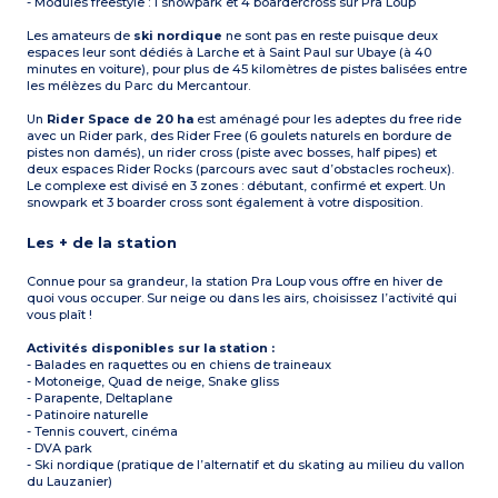
- Modules freestyle : 1 snowpark et 4 boardercross sur Pra Loup
Les amateurs de
ski nordique
ne sont pas en reste puisque deux
espaces leur sont dédiés à Larche et à Saint Paul sur Ubaye (à 40
minutes en voiture), pour plus de 45 kilomètres de pistes balisées entre
les mélèzes du Parc du Mercantour.
Un
Rider Space de 20 ha
est aménagé pour les adeptes du free ride
avec un Rider park, des Rider Free (6 goulets naturels en bordure de
pistes non damés), un rider cross (piste avec bosses, half pipes) et
deux espaces Rider Rocks (parcours avec saut d’obstacles rocheux).
Le complexe est divisé en 3 zones : débutant, confirmé et expert. Un
snowpark et 3 boarder cross sont également à votre disposition.
Les + de la station
Connue pour sa grandeur, la station Pra Loup vous offre en hiver de
quoi vous occuper. Sur neige ou dans les airs, choisissez l’activité qui
vous plaît !
Activités disponibles sur la station :
- Balades en raquettes ou en chiens de traineaux
- Motoneige, Quad de neige, Snake gliss
- Parapente, Deltaplane
- Patinoire naturelle
- Tennis couvert, cinéma
- DVA park
- Ski nordique (pratique de l’alternatif et du skating au milieu du vallon
du Lauzanier)