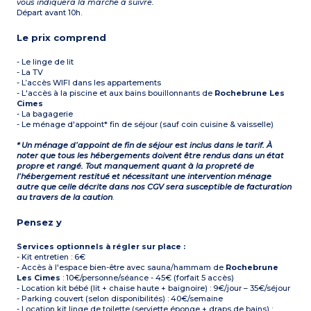
vous indiquera la marche à suivre.
Départ avant 10h.
Le prix comprend
- Le linge de lit
- La TV
- L’accès WIFI dans les appartements
- L'accès à la piscine et aux bains bouillonnants de
Rochebrune Les
Cimes
- La bagagerie
- Le ménage d'appoint* fin de séjour (sauf coin cuisine & vaisselle)
* Un ménage d’appoint de fin de séjour est inclus dans le tarif. À
noter que tous les hébergements doivent être rendus dans un état
propre et rangé. Tout manquement quant à la propreté de
l’hébergement restitué et nécessitant une intervention ménage
autre que celle décrite dans nos CGV sera susceptible de facturation
au travers de la caution
.
Pensez y
Services optionnels à régler sur place :
- Kit entretien : 6€
- Accès à l'espace bien-être avec sauna/hammam de
Rochebrune
Les Cimes
: 10€/personne/séance - 45€ (forfait 5 accès)
- Location kit bébé (lit + chaise haute + baignoire) : 9€/jour – 35€/séjour
- Parking couvert (selon disponibilités) : 40€/semaine
- Location kit linge de toilette (serviette éponge + draps de bains) :