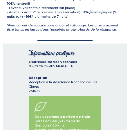
10€/change/lit
- Laverie (voir tarifs directement sur place)
- Animaux admis* (à préciser à la réservation) : 80€/animal/séjour (7
nuits et +) - 16€/nuit (moins de 7 nuits)
*Avec carnet de vaccinations à jour et tatouage. Les chiens doivent
être tenus en laisse dans l'enceinte et aux abords de la résidence.
Informations pratiques
L'adresse de vos vacances
05170
ORCIERES MERLETTE
Réception
Réception à la Résidence Rochebrune Les
Cimes
24h/24
Des vacances à portée de train
Gares de Gap (38 km) ou de
Grenoble (120 km).
Navette station le samedi depuis la