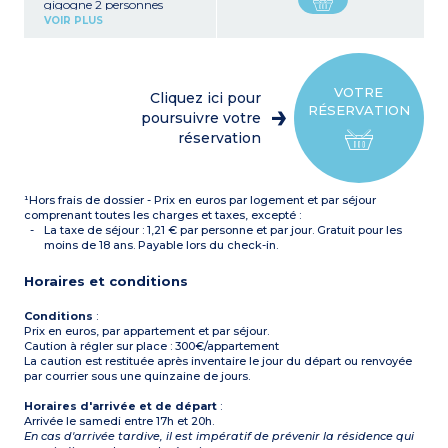
gigogne 2 personnes
Chambre avec un lit
VOIR PLUS
double
Kitchenette (plaque
vitrocéramique, lave-
vaisselle, micro-ondes/gril,
réfrigérateur-congélateur)
VOTRE
Cliquez ici pour
Salle de bains
RÉSERVATION
WC séparé (excepté dans
poursuivre votre
les 2 pièces aménagés pour
réservation
les personnes à mobilité
réduite)
Balcon
¹Hors frais de dossier - Prix en euros par logement et par séjour
comprenant toutes les charges et taxes, excepté :
La taxe de séjour : 1,21 € par personne et par jour. Gratuit pour les
moins de 18 ans. Payable lors du check-in.
Horaires et conditions
Conditions
:
Prix en euros, par appartement et par séjour.
Caution à régler sur place : 300€/appartement
La caution est restituée après inventaire le jour du départ ou renvoyée
par courrier sous une quinzaine de jours.
Horaires d'arrivée et de départ
:
Arrivée le samedi entre 17h et 20h.
En cas d'arrivée tardive, il est impératif de prévenir la résidence qui