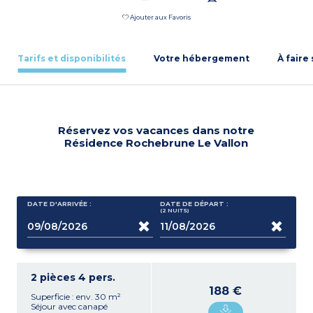
Ajouter aux Favoris
Tarifs et disponibilités
Votre hébergement
À faire
Réservez vos vacances dans notre
Résidence Rochebrune Le Vallon
DATE D'ARRIVÉE :
DATE DE DÉPART :
(2
NUITS
)
2 pièces 4 pers.
188 €
Superficie : env. 30 m²
Séjour avec canapé