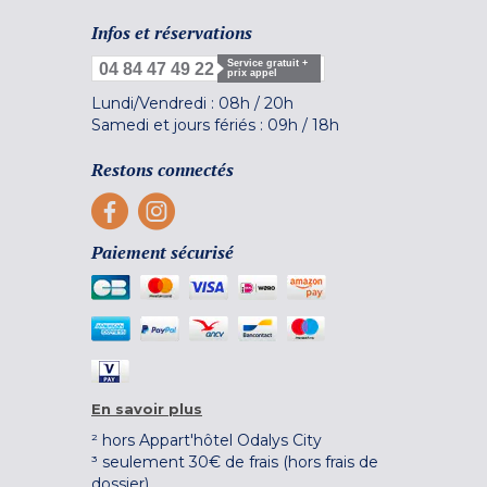
Infos et réservations
Service gratuit +
04 84 47 49 22
prix appel
Lundi/Vendredi :
08h
/
20h
Samedi et jours fériés :
09h
/
18h
Restons connectés
Paiement sécurisé
En savoir plus
² hors Appart'hôtel Odalys City
³ seulement 30€ de frais (hors frais de
dossier)