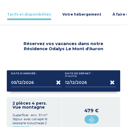
Tarifs et disponibilités
Votre hébergement
À faire
Réservez vos vacances dans notre
Résidence Odalys Le Mont d'Auron
DATE D'ARRIVÉE :
DATE DE DÉPART :
(7
NUITS
)
2 pièces 4 pers.
Vue montagne
479 €
Superficie : env. 31 m²
Séjour avec canapé lit
gigogne (couchage 2
personnes)