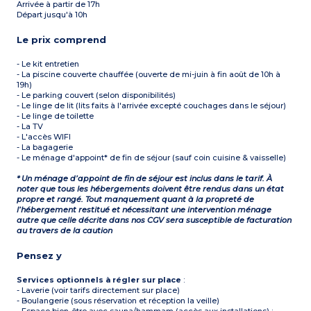
Arrivée à partir de 17h
Départ jusqu'à 10h
Le prix comprend
- Le kit entretien
- La piscine couverte chauffée (ouverte de mi-juin à fin août de 10h à
19h)
- Le parking couvert (selon disponibilités)
- Le linge de lit (lits faits à l'arrivée excepté couchages dans le séjour)
- Le linge de toilette
- La TV
- L'accès WIFI
- La bagagerie
- Le ménage d'appoint* de fin de séjour (sauf coin cuisine & vaisselle)
* Un ménage d’appoint de fin de séjour est inclus dans le tarif. À
noter que tous les hébergements doivent être rendus dans un état
propre et rangé. Tout manquement quant à la propreté de
l’hébergement restitué et nécessitant une intervention ménage
autre que celle décrite dans nos CGV sera susceptible de facturation
au travers de la caution
Pensez y
Services optionnels à régler sur place
:
- Laverie (voir tarifs directement sur place)
- Boulangerie (sous réservation et réception la veille)