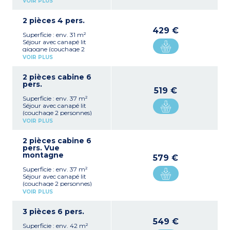
VOIR PLUS
Kitchenette équipée
(plaque de cuisson
2 pièces 4 pers.
vitrocéramique,
réfrigérateur, micro-onde,
429 €
Superficie : env. 31 m²
cafetière à capsules ,
Séjour avec canapé lit
bouilloire, grille-pain, lave-
gigogne (couchage 2
vaisselle)
personnes)
1 chambre avec 1 lit double
VOIR PLUS
Kitchenette équipée
Salle de bain avec
(plaque de cuisson
baignoire
2 pièces cabine 6
vitrocéramique,
Balcon
pers.
réfrigérateur, micro-onde,
519 €
cafetière à capsules,
Superficie : env. 37 m²
bouilloire, grille-pain, lave-
Séjour avec canapé lit
vaisselle)
(couchage 2 personnes)
1 chambre avec 1 lit double
Kitchenette équipée
Salle de bain avec douche
VOIR PLUS
(plaque de cuisson
ou baignoire
vitrocéramique,
Balcon
2 pièces cabine 6
réfrigérateur, micro-onde,
pers. Vue
cafetière à capsules,
montagne
bouilloire, grille-pain, lave-
579 €
vaisselle)
Superficie : env. 37 m²
1 chambre avec 1 lit double
Séjour avec canapé lit
1 cabine avec lit superposé
(couchage 2 personnes)
Salle de bain avec
Kitchenette équipée
baignoire
VOIR PLUS
(plaque de cuisson
Balcon
vitrocéramique,
3 pièces 6 pers.
réfrigérateur, micro-onde,
cafetière à capsules,
549 €
Superficie : env. 42 m²
bouilloire, grille-pain, lave-