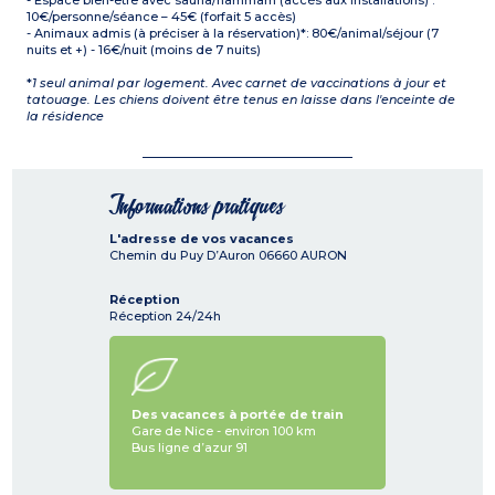
- Espace bien-être avec sauna/hammam (accès aux installations) :
10€/personne/séance – 45€ (forfait 5 accès)
- Animaux admis (à préciser à la réservation)*: 80€/animal/séjour (7
nuits et +) - 16€/nuit (moins de 7 nuits)
*
1 seul animal par logement. Avec carnet de vaccinations à jour et
tatouage. Les chiens doivent être tenus en laisse dans l'enceinte de
la résidence
Informations pratiques
L'adresse de vos vacances
Chemin du Puy D’Auron
06660
AURON
Réception
Réception 24/24h
Des vacances à portée de train
Gare de Nice - environ 100 km
Bus ligne d’azur 91