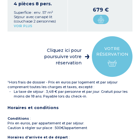
Balcon
4 pièces 8 pers.
vitrocéramique,
PMR
: personne à mobilité
réfrigérateur, micro-onde,
réduite
679 €
Superficie : env. 57 m²
cafetière à capsules,
Séjour avec canapé lit
bouilloire, grille-pain, lave-
(couchage 2 personnes)
vaisselle)
Kitchenette équipée
2 chambres avec couchage
VOIR PLUS
(plaque de cuisson
2 personnes
vitrocéramique,
1 cabine avec couchage 2
réfrigérateur, micro-onde,
personnes
cafetière, bouilloire, grille-
1 salle de bain avec douche
pain, lave-vaisselle)
1 salle de bain avec
VOTRE
Cliquez ici pour
3 chambres avec couchage
baignoire
RÉSERVATION
2 personnes
poursuivre votre
Balcon
Salle de bain
réservation
Balcon
¹Hors frais de dossier - Prix en euros par logement et par séjour
comprenant toutes les charges et taxes, excepté :
La taxe de séjour : 3,48 € par personne et par jour. Gratuit pour les
moins de 18 ans. Payable lors du check-in.
Horaires et conditions
Conditions
:
Prix en euros, par appartement et par séjour.
Caution à régler sur place : 500€/appartement
Horaires d’arrivée et de départ
: