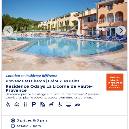
Location en Résidence Référence
150€ de
réduction
Provence et Luberon
|
Gréoux les Bains
en réglant en
Résidence Odalys La Licorne de Haute-
chèque
vacances*
Provence
Résidence proche du village et du centre thermal avec 2 piscines
extérieures, piscine couverte, espace bien-être, restauration,...
3 pièces 6/8 pers.
Studio 2 pers.