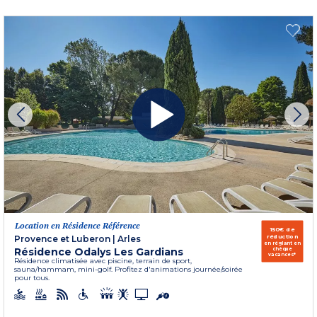
Location en Résidence Référence
150€ de
réduction
Provence et Luberon
|
Arles
en réglant en
Résidence Odalys Les Gardians
chèque
vacances*
Résidence climatisée avec piscine, terrain de sport,
sauna/hammam, mini-golf. Profitez d'animations journée/soirée
pour tous.