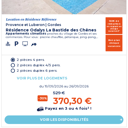
Location en Résidence Référence
150€ de
réduction
Provence et Luberon
|
Gordes
en réglant en
Résidence Odalys La Bastide des Chênes
chèque
vacances*
Appartements climatisés
proches du village de Gordes et ses
commerces. Pour vous : piscine chauffée, pétanque, ping-pong,...
Bon plan
chèque
vacances
2 pièces 4 pers.
2 pièces duplex 4/5 pers.
2 pièces duplex 6 pers.
VOIR PLUS DE LOGEMENTS
du
19/09/2026
au 26/09/2026
529 €
370,30 €
-30%
Payez en 3 ou 4 fois² !
VOIR LES DISPONIBILITÉS