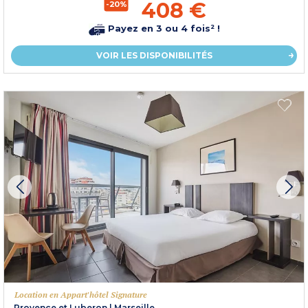
408 €
-20%
Payez en 3 ou 4 fois² !
VOIR LES DISPONIBILITÉS
Location en Appart'hôtel Signature
Provence et Luberon
|
Marseille