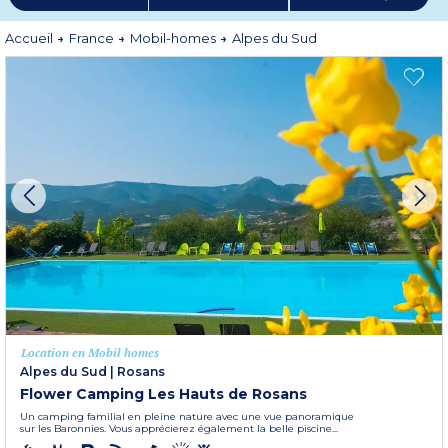
de Barcelonnette). Plus au Sud, vous serez charmé par une Provence
naissante avec ses champs de lavande, ses petits artisans de village (faïence,
santons et poterie). Découvrez les Alpes du Sud aux portes de la
Accueil
France
Mobil-homes
Alpes du Sud
Méditerranée.
Plus d'informations
Location en Mobil homes
Alpes du Sud
|
Rosans
Flower Camping Les Hauts de Rosans
Un camping familial en pleine nature avec une vue panoramique
sur les Baronnies. Vous apprécierez également la belle piscine...