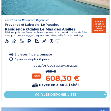
Location en Résidence Référence
150€ de
réduction
Provence et Luberon
|
Le Paradou
en réglant en
Résidence Odalys Le Mas des Alpilles
chèque
vacances*
Résidez près des Baux de Provence au cœur d'un domaine de 3 ha
avec piscines, toboggan, espace bien-être, salle fitness, parking.
2 pièces 4 pers. terrasse
3 pièces duplex 6 pers.
du
22/08/2026
au 29/08/2026
869 €
608,30 €
-30%
Payez en 3 ou 4 fois² !
VOIR LES DISPONIBILITÉS