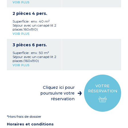
Coin cuisine équipé
VOIR PLUS
Salle d’eau, WC
Barbecue
2 pièces 4 pers.
Superficie : env. 40 m²
Séjour avec un canapé lit 2
places 160x190)
Coin cuisine équipé
VOIR PLUS
1 chambre avec un lit 2
personnes 160x190)
3 pièces 6 pers.
Salle d’eau, WC
Superficie : env. 50 m²
Séjour avec un canapé lit 2
places (160x190)
Coin cuisine équipé
VOIR PLUS
1 chambre avec 1 lit 2
personnes (160x190)
1 chambre avec 2 lits
simples ou superposés
(80x190)
VOTRE
Cliquez ici pour
Salle d’eau, WC
RÉSERVATION
Barbecue
poursuivre votre
réservation
*Hors frais de dossier
Horaires et conditions