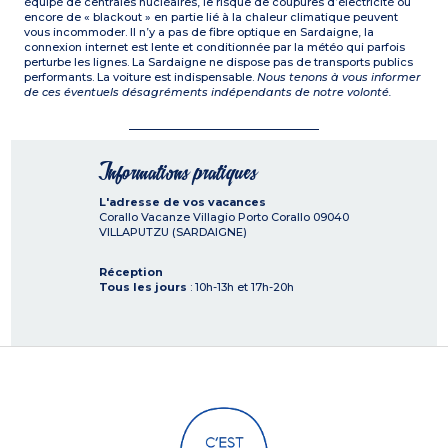
équipé de centrales nucléaires, le risque de coupures d’électricité ou
encore de « blackout » en partie lié à la chaleur climatique peuvent
vous incommoder. Il n’y a pas de fibre optique en Sardaigne, la
connexion internet est lente et conditionnée par la météo qui parfois
perturbe les lignes. La Sardaigne ne dispose pas de transports publics
performants. La voiture est indispensable.
Nous tenons à vous informer
de ces éventuels désagréments indépendants de notre volonté.
Informations pratiques
L'adresse de vos vacances
Corallo Vacanze Villagio Porto Corallo
09040
VILLAPUTZU (SARDAIGNE)
Réception
Tous les jours
: 10h-13h et 17h-20h