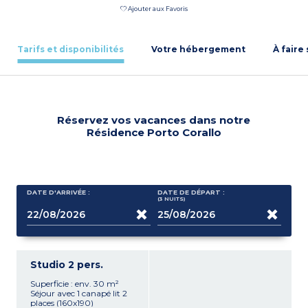
Ajouter aux Favoris
Tarifs et disponibilités
Votre hébergement
À faire
Réservez vos vacances dans notre
Résidence Porto Corallo
DATE D'ARRIVÉE :
DATE DE DÉPART :
(3
NUITS
)
Studio 2 pers.
Superficie : env. 30 m²
Séjour avec 1 canapé lit 2
places (160x190)