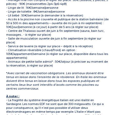
- Ménage final non compris à régler sur place : 80€ (studios, 2 pièces, 3
pièces) - 90€ (maisonnettes 2p4-3p6-4p8)
- Linge de lit : 16€/semaine/personne
- Linge de toilette : 8€/semaine/personne
- Lit bébé : 50€/semaine (à demander à la réservation)
- Accès à la piscine non couverte et publique de la station balnéaire (de
50 à 500 m des appartements – ouverte de mi-juin à mi-septembre) :
10€/jour/personne (à ce jour) à partir de 5 ans (à régler sur place)
- Centre de Thalasso ouvert de juin à fin septembre (sauna, bain turc,
massages... - à régler sur place)
- Salle de musculation ouverte de juin à fin septembre (à régler sur
place)
- Service de laverie (à régler sur place – dépôt à la réception)
- Climatisation réversible (chaud/froid) en option :
105€/appartement/semaine (à régler sur place, disponible dans tous les
appartements)
- Animaux de petite taille admis* : 50€/séjour (à préciser au moment de
la réservation, à régler sur place)
*
Avec carnet de vaccination obligatoire. Les animaux doivent être
tenus en laisse dans l’enceinte de la résidence. En Italie les animaux
doivent être tenus en laisse dans tous les espaces publiques et
certains lieux leur sont interdits d’accès comme les piscines ou
centres commerciaux.
À noter :
- La fragilité du système énergétique italien est une réalité en
Sardaigne. Les normes EDF ne sont que de 300 mégawatts. Ce qui a
pour conséquence, qu’il n’est pas possible d’utiliser deux
électroménagers en même temps par exemple. L’Italie n’étant pas