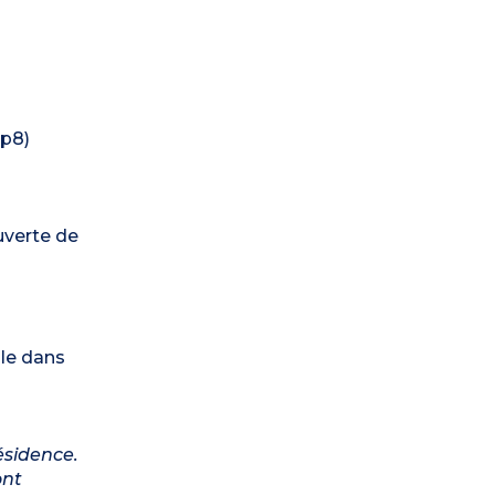
4p8)
uverte de
ble dans
ésidence.
ont