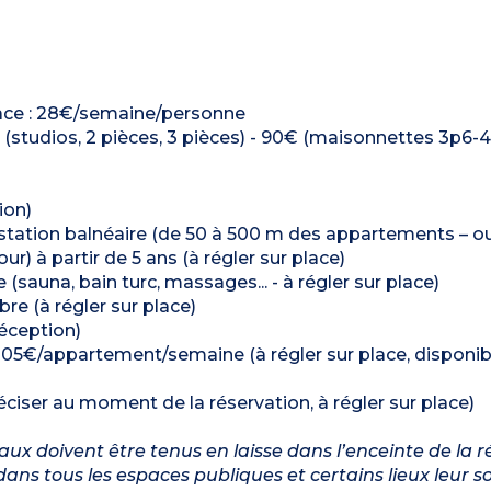
place : 28€/semaine/personne
€ (studios, 2 pièces, 3 pièces) - 90€ (maisonnettes 3p6-
ion)
a station balnéaire (de 50 à 500 m des appartements – o
r) à partir de 5 ans (à régler sur place)
(sauna, bain turc, massages... - à régler sur place)
re (à régler sur place)
réception)
 : 105€/appartement/semaine (à régler sur place, disponi
éciser au moment de la réservation, à régler sur place)
ux doivent être tenus en laisse dans l’enceinte de la r
dans tous les espaces publiques et certains lieux leur s