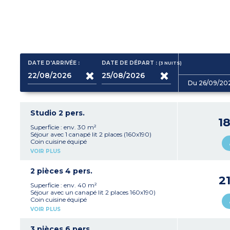
DATE D'ARRIVÉE :
DATE DE DÉPART :
(3
NUITS
)
Du 26/09/20
Studio 2 pers.
1
Superficie : env. 30 m²
Séjour avec 1 canapé lit 2 places (160x190)
Coin cuisine équipé
Salle d’eau, WC
VOIR PLUS
Barbecue
2 pièces 4 pers.
2
Superficie : env. 40 m²
Séjour avec un canapé lit 2 places 160x190)
Coin cuisine équipé
1 chambre avec un lit 2 personnes 160x190)
VOIR PLUS
Salle d’eau, WC
3 pièces 6 pers.