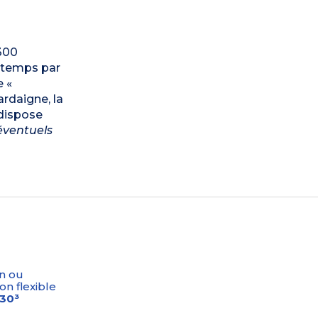
 300
e temps par
e «
ardaigne, la
 dispose
éventuels
n ou
on flexible
-30³