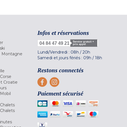
Infos et réservations
er
Service gratuit +
04 84 47 49 21
prix appel
ski
Lundi/Vendredi :
08h
/
20h
la Montagne
Samedi et jours fériés :
09h
/
18h
a
Restons connectés
lle
 Corse
et Croatie
ours
Paiement sécurisé
 Mobil
Chalets
Chalets
inutes