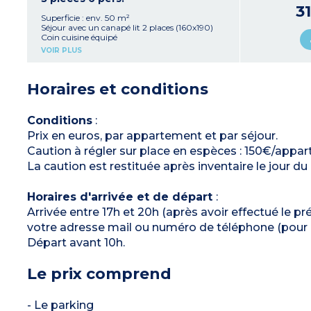
3
Superficie : env. 50 m²
Séjour avec un canapé lit 2 places (160x190)
Coin cuisine équipé
1 chambre avec 1 lit 2 personnes (160x190)
VOIR PLUS
1 chambre avec 2 lits simples ou superposés
(80x190)
Salle d’eau, WC
Horaires et conditions
Barbecue
Conditions
:
Prix en euros, par appartement et par séjour.
Caution à régler sur place en espèces : 150€/appa
La caution est restituée après inventaire le jour du
Horaires d'arrivée et de départ
:
Arrivée entre 17h et 20h (après avoir effectué le
votre adresse mail ou numéro de téléphone (pour l
Départ avant 10h.
Le prix comprend
- Le parking