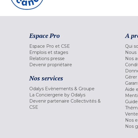
Espace Pro
A pr
Espace Pro et CSE
Qui s
Emplois et stages
Nous 
Relations presse
Nos a
Devenir propriétaire
Condi
Donné
Nos services
Gérer
Garant
Odalys Evènements & Groupe
Aide 
La Conciergerie by Odalys
Menti
Devenir partenaire Collectivités &
Guide
CSE
Théma
Vente
Nos 
Nos g