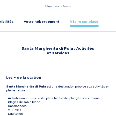
Ajouter aux Favoris
nibilités
Votre hébergement
À faire sur place
Santa Margherita di Pula : Activités
et services
Les + de la station
Santa Margherita di Pula
est une destination propice aux activités en
pleine nature :
- Activités nautiques : voile, planche à voile, plongée sous marine
- Plages de sable blanc
- Randonnées
- VTT, vélo
- Equitation