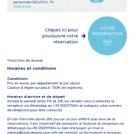
personnes (160x190), TV
Coin cuisine (4 feux)
VOIR PLUS
1 chambre avec un lit
double (160x190)
Salle d’eau, WC, machine à
laver, sèche-cheveux, table
et fer à repasser
VOTRE
Cliquez ici pour
Climatisation
RÉSERVATION
Balcon ou patio équipé
poursuivre votre
réservation
*Hors frais de dossier
Horaires et conditions
Conditions
:
Prix en euros, par appartement et par séjour.
Caution à régler sur place : 150€ (en espèces)
Horaires d’arrivée et de départ
:
Arrivée le samedi entre 17h et 20h sur rendez-vous (contactez la
réception via WhatsApp au +39 3332117004 et indiquez votre numéro
de téléphone pour être contacté)
En cas d'arrivée après 20h (ou sur un jour différé que celui de la
réservation), il est impératif de contacter à l'avance la réception via
WhatsApp au+39 3332117004 ou bien d'envoyer un mail à
odalys@stsardegna.com afin de recevoir un formulaire à renvoyer