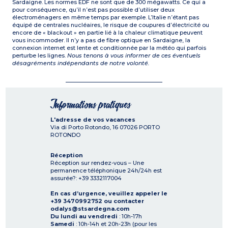
Sardaigne. Les normes EDF ne sont que de 300 mégawatts. Ce qui a
pour conséquence, qu’il n’est pas possible d’utiliser deux
électroménagers en même temps par exemple. L’Italie n’étant pas
équipé de centrales nucléaires, le risque de coupures d’électricité ou
encore de « blackout » en partie lié à la chaleur climatique peuvent
vous incommoder. Il n’y a pas de fibre optique en Sardaigne, la
connexion internet est lente et conditionnée par la météo qui parfois
perturbe les lignes.
Nous tenons à vous informer de ces éventuels
désagréments indépendants de notre volonté.
Informations pratiques
L'adresse de vos vacances
Via di Porto Rotondo, 16
07026
PORTO
ROTONDO
Réception
Réception sur rendez-vous – Une
permanence téléphonique 24h/24h est
assurée?: +39 3332117004
En cas d’urgence, veuillez appeler le
+39 3470992752 ou contacter
odalys@stsardegna.com
Du lundi au vendredi
: 10h-17h
Samedi
: 10h-14h et 20h-23h (pour les