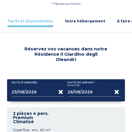
Ajouter aux Favoris
Tarifs et disponibilités
Votre hébergement
À faire
Réservez vos vacances dans notre
Résidence Il Giardino degli
Oleandri
DATE D'ARRIVÉE :
DATE DE DÉPART :
(3
NUITS
)
2 pièces 4 pers.
Premium
Climatisé
Superficie : env. 60 m²