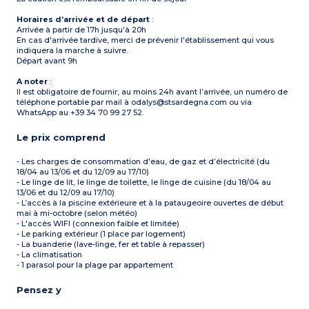
Horaires d’arrivée et de départ
:
Arrivée à partir de 17h jusqu'à 20h
En cas d'arrivée tardive, merci de prévenir l'établissement qui vous
indiquera la marche à suivre.
Départ avant 9h
A noter
:
Il est obligatoire de fournir, au moins 24h avant l’arrivée, un numéro de
téléphone portable par mail à odalys@stsardegna.com ou via
WhatsApp au +39 34 70 99 27 52.
Le prix comprend
- Les charges de consommation d'eau, de gaz et d’électricité (du
18/04 au 13/06 et du 12/09 au 17/10)
- Le linge de lit, le linge de toilette, le linge de cuisine (du 18/04 au
13/06 et du 12/09 au 17/10)
- L’accès à la piscine extérieure et à la pataugeoire ouvertes de début
mai à mi-octobre (selon météo)
- L'accès WIFI (connexion faible et limitée)
- Le parking extérieur (1 place par logement)
- La buanderie (lave-linge, fer et table à repasser)
- La climatisation
- 1 parasol pour la plage par appartement
Pensez y