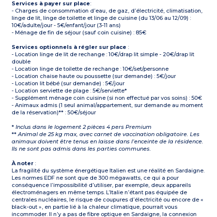
Services à payer sur place
:
- Charges de consommation d’eau, de gaz, d’électricité, climatisation,
linge de lit, linge de toilette et linge de cuisine (du 13/06 au 12/09) :
10€/adulte/jour - 5€/enfant/jour (3-11 ans)
- Ménage de fin de séjour (sauf coin cuisine) : 85€
Services optionnels à régler sur place
:
- Location linge de lit de rechange : 10€/drap lit simple - 20€/drap lit
double
- Location linge de toilette de rechange : 10€/set/personne
- Location chaise haute ou poussette (sur demande) : 5€/jour
- Location lit bébé (sur demande) : 5€/jour
- Location serviette de plage : 5€/serviette*
- Supplément ménage coin cuisine (si non effectué par vos soins) : 50€
- Animaux admis (1 seul animal/appartement, sur demande au moment
de la réservation)** : 50€/séjour
*
Inclus dans le logement 2 pièces 4 pers Premium
**
Animal de 25 kg max, avec carnet de vaccination obligatoire. Les
animaux doivent être tenus en laisse dans l’enceinte de la résidence.
Ils ne sont pas admis dans les parties communes.
À noter
:
La fragilité du système énergétique Italien est une réalité en Sardaigne.
Les normes EDF ne sont que de 300 mégawatts, ce qui a pour
conséquence l’impossibilité d’utiliser, par exemple, deux appareils
électroménagers en même temps. L’Italie n’étant pas équipée de
centrales nucléaires, le risque de coupures d’électricité ou encore de «
black-out », en partie lié à la chaleur climatique, pourrait vous
incommoder. Il n’y a pas de fibre optique en Sardaigne, la connexion