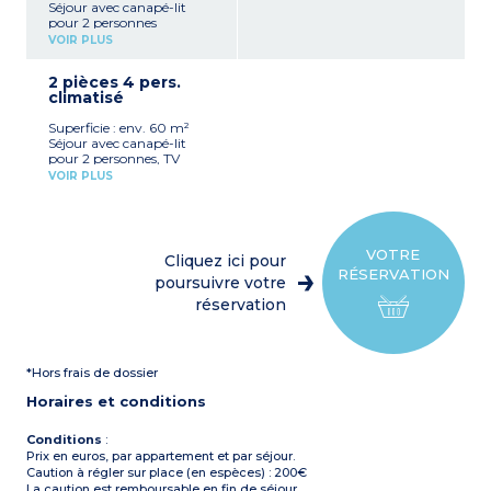
Séjour avec canapé-lit
pour 2 personnes
(160x190), TV
VOIR PLUS
Coin cuisine équipé avec
four à micro ondes,
2 pièces 4 pers.
réfrigérateur, grille-pain,
climatisé
cafetière à capsules et lave-
vaisselle
Superficie : env. 60 m²
1 chambre avec 1 lit double
Séjour avec canapé-lit
(160x190)
pour 2 personnes, TV
Salle d’eau avec douche ou
Coin cuisine équipé avec
baignoire, sèche cheveux et
VOIR PLUS
four à micro ondes,
WC
réfrigérateur, grille-pain,
Patio ou balcon équipé
cafetière à capsules
Climatisation
1 chambre avec 1 lit double
(160x190)
A noter pour la
VOTRE
Cliquez ici pour
Salle d’eau avec douche ou
typologie «Premium» :
RÉSERVATION
baignoire, sèche cheveux et
poursuivre votre
- Serviette de plage et linge
WC
de table inclus
réservation
Patio ou balcon équipé
- Rafraîchissement du
Climatisation
logement 1 fois/semaine
avec changement des
draps et des serviettes
*Hors frais de dossier
inclus
Horaires et conditions
Conditions
:
Prix en euros, par appartement et par séjour.
Caution à régler sur place (en espèces) : 200€
La caution est remboursable en fin de séjour