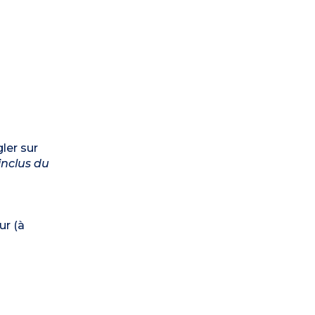
gler sur
 inclus du
ur (à