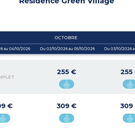
Résidence Green Village
OCTOBRE
26 au 04/10/2026
Du 02/10/2026 au 05/10/2026
Du 03/10/2026 a
255 €
255
MPLET
09 €
309 €
309