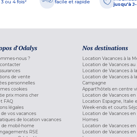
 3 ou 4 fois²
facile et rapide
jusqu'à J
opos d'Odalys
Nos destinations
ommes-nous ?
Location Vacances à la M
contacter
Location de Vacances au 
ssurances
Location de Vacances à 
tions de vente
Location de Vacances à l
es personnelles
Campagne
 mes cookies
Appart'hôtels en centre vi
ie prix moins cher
Location de Vacances en
et FAQ
Location Espagne, Italie 
ons légales
Week-ends et courts Séj
 de vos vacances
Location de Vacances en
tiques de location vacances
Homes
 de mobil-home
Location de Vacances en 
engagements RSE
Location de Vacances en 