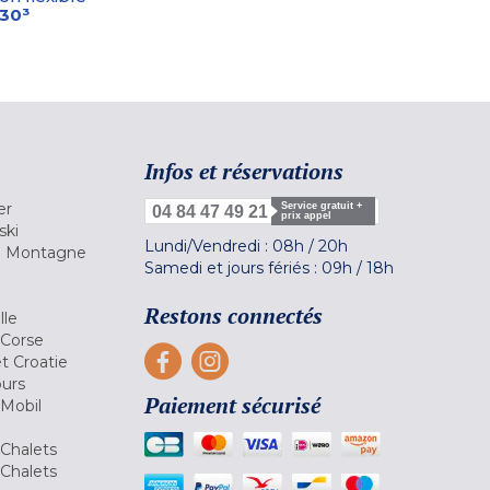
-30³
Infos et réservations
er
Service gratuit +
04 84 47 49 21
prix appel
ski
Lundi/Vendredi :
08h
/
20h
la Montagne
Samedi et jours fériés :
09h
/
18h
a
Restons connectés
lle
 Corse
et Croatie
ours
Paiement sécurisé
 Mobil
Chalets
Chalets