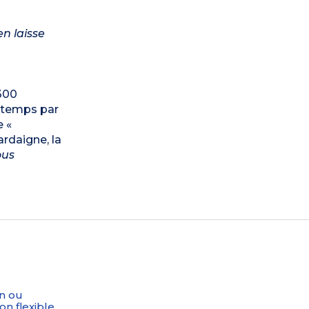
n laisse
 300
e temps par
e «
ardaigne, la
ous
n ou
on flexible