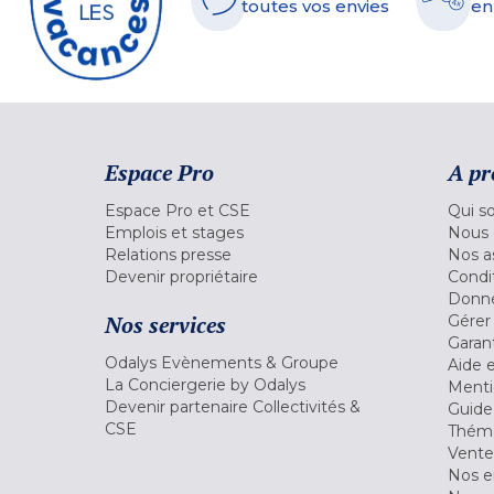
toutes vos envies
en
Espace Pro
A pr
Espace Pro et CSE
Qui s
Emplois et stages
Nous 
Relations presse
Nos a
Devenir propriétaire
Condi
Donné
Nos services
Gérer
Garant
Odalys Evènements & Groupe
Aide 
La Conciergerie by Odalys
Menti
Devenir partenaire Collectivités &
Guide
CSE
Théma
Vente
Nos 