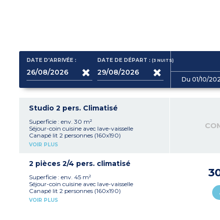
DATE D'ARRIVÉE :
DATE DE DÉPART :
(3
NUITS
)
Du 01/10/20
Studio 2 pers. Climatisé
Superficie : env. 30 m²
CO
Séjour-coin cuisine avec lave-vaisselle
Canapé lit 2 personnes (160x190)
Salle d’eau avec douche, WC
VOIR PLUS
Patio ou véranda équipé (env. 5 m²)
Climatisation
2 pièces 2/4 pers. climatisé
3
Superficie : env. 45 m²
Séjour-coin cuisine avec lave-vaisselle
Canapé lit 2 personnes (160x190)
1 chambre avec un lit double (160x190) ou 2 lits
VOIR PLUS
simples (80x190)
Salle d’eau, WC
Patio ou véranda équipé (env. 5 m²)