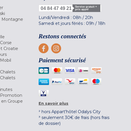
er
Service gratuit +
04 84 47 49 21
prix appel
ski
Lundi/Vendredi :
08h
/
20h
la Montagne
Samedi et jours fériés :
09h
/
18h
a
Restons connectés
lle
 Corse
et Croatie
ours
Paiement sécurisé
 Mobil
Chalets
Chalets
inutes
 Promotion
r en Groupe
En savoir plus
² hors Appart'hôtel Odalys City
³ seulement 30€ de frais (hors frais
de dossier)