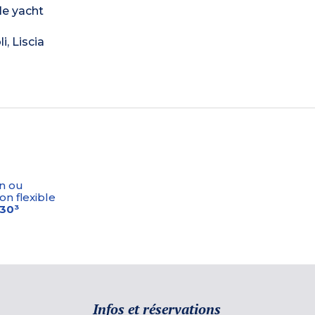
le yacht
i, Liscia
n ou
on flexible
-30³
Infos et réservations