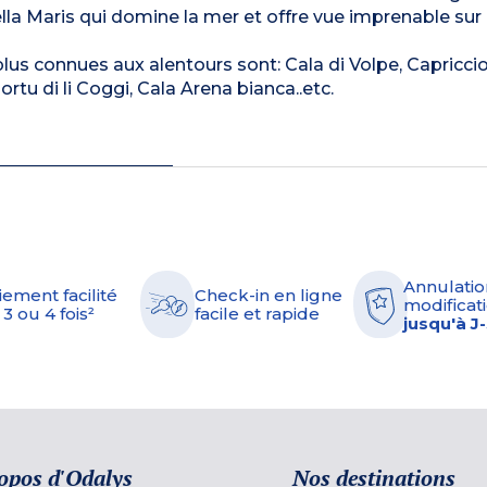
ella Maris qui domine la mer et offre vue imprenable sur 
plus connues aux alentours sont: Cala di Volpe, Capricciol
ortu di li Coggi, Cala Arena bianca..etc.
Annulatio
iement facilité
Check-in en ligne
modificati
 3 ou 4 fois²
facile et rapide
jusqu'à J
opos d'Odalys
Nos destinations