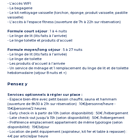
- L’accès WIFI
- La bagagerie
- Le kit nettoyage vaisselle (torchon, éponge, produit vaisselle, pastille
vaisselle)
- L'accès à l'espace fitness (ouverture de 7h à 22h sur réservation)
Formule court séjour
: 1 à 4 nuits
- Le linge de lit (lits faits à l’arrivée)
- Le linge toilette et produits d’accueil
Formule moyen/long séjour
: 5 à 27 nuits
- Le linge de lit (lits faits à l’arrivée)
- Le linge de toilette
- Les produits d’accueil à l’arrivée
- Un service de ménage et 1 remplacement du linge de lit et de toilette
hebdomadaire (séjour 8 nuits et +)
Pensez y
Services optionnels à régler sur place :
- Espace bien-être avec petit bassin chauffé, sauna et hammam
(ouverture de 8h30 à 21h sur réservation) : 10€/personne/heure -
15€/personne/2 heures
- Early check-in à partir de 10h (selon disponibilité) : 50€ /hébergement
- Late check-out jusqu'à 15h (selon disponibilité) : 50€ /hébergement
- Préférence emplacement appartement de même typologie (selon
disponibilité) : 15€/séjour
- Location de petit équipement (aspirateur, kit fer et table à repasser) :
4€ par article/par heure