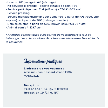
- Laverie : 6€ (lavage) - 4€ (séchage)
- Kit serviette (1 grande + 1 petite et tapis de bain) : 8€
- Service petit déjeuner : 21 € (+12 ans) – 7.50 € (4-12 ans)
- Service pressing
- Service ménage disponible sur demande : à partir de 10€ (recouche
express) ou à partir de 20€ (ménage complet)
- Remise en état : à partir de 60€ (moyen séjour 5 à 27 nuits)
- Animal admis * : 12€/jour
*
Animaux domestiques avec carnet de vaccinations à jour et
tatouage. Les chiens doivent être tenus en laisse dans l'enceinte de
la résidence
Informations pratiques
L'adresse de vos vacances
4 bis rue Jean Gaspard Vence
13002
MARSEILLE
Réception
Téléphone
: +33 (0)4 91 89 09 01
Réception
: 24/24 et 7j/7