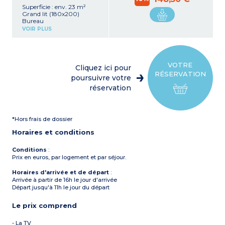
Superficie : env. 23 m²
Grand lit (180x200)
Bureau
Cuisine équipée (plaque
VOIR PLUS
vitrocéramique, hotte,
réfrigérateur, micro-ondes
grill, cafetière à capsules)
Salle de bain avec cabine
de douche, sèche-cheveux,
VOTRE
Cliquez ici pour
sèche-serviettes
RÉSERVATION
Coffre-fort
poursuivre votre
TV connectée
réservation
Etage élévé avec une vue
sur mer
*Hors frais de dossier
Horaires et conditions
Conditions
:
Prix en euros, par logement et par séjour.
Horaires d'arrivée et de départ
:
Arrivée à partir de 16h le jour d'arrivée
Départ jusqu'à 11h le jour du départ
Le prix comprend
- La TV