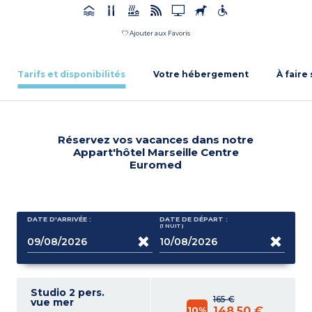
Ajouter aux Favoris
Tarifs et disponibilités
Votre hébergement
À faire
Réservez vos vacances dans notre
Appart'hôtel Marseille Centre
Euromed
DATE D'ARRIVÉE :
DATE DE DÉPART :
(1
NUIT
)
Studio 2 pers.
165 €
vue mer
10%
148,50 €