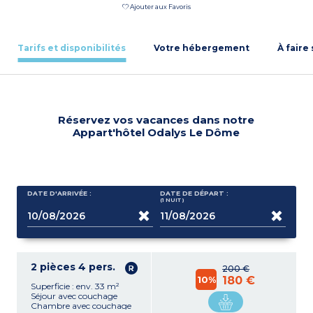
Ajouter aux Favoris
Tarifs et disponibilités
Votre hébergement
À faire
Réservez vos vacances dans notre
Appart'hôtel Odalys Le Dôme
DATE D'ARRIVÉE :
DATE DE DÉPART :
(1
NUIT
)
2 pièces 4 pers.
200 €
10%
180 €
Superficie : env. 33 m²
Séjour avec couchage
Chambre avec couchage