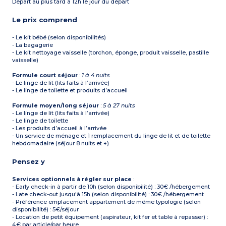
Départ au plus tard à 12h le jour du départ
Le prix comprend
- Le kit bébé (selon disponibilités)
- La bagagerie
- Le kit nettoyage vaisselle (torchon, éponge, produit vaisselle, pastille
vaisselle)
Formule court séjour
:
1 à 4 nuits
- Le linge de lit (lits faits à l’arrivée)
- Le linge de toilette et produits d’accueil
Formule moyen/long séjour
:
5 à 27 nuits
- Le linge de lit (lits faits à l’arrivée)
- Le linge de toilette
- Les produits d’accueil à l’arrivée
- Un service de ménage et 1 remplacement du linge de lit et de toilette
hebdomadaire (séjour 8 nuits et +)
Pensez y
Services optionnels à régler sur place
:
- Early check-in à partir de 10h (selon disponibilité) : 30€ /hébergement
- Late check-out jusqu'à 15h (selon disponibilité) : 30€ /hébergement
- Préférence emplacement appartement de même typologie (selon
disponibilité) : 5€/séjour
- Location de petit équipement (aspirateur, kit fer et table à repasser) :
4€ par article/par heure