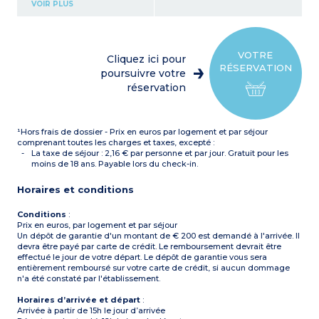
Kitchenette équipée
VOIR PLUS
(plaque vitrocéramique 2
feux, réfrigérateur table
top, micro-ondes combiné)
Salle de bains (douche avec
pare douche, sèche-
VOTRE
Cliquez ici pour
cheveux)
RÉSERVATION
poursuivre votre
réservation
¹Hors frais de dossier - Prix en euros par logement et par séjour
comprenant toutes les charges et taxes, excepté :
La taxe de séjour : 2,16 € par personne et par jour. Gratuit pour les
moins de 18 ans. Payable lors du check-in.
Horaires et conditions
Conditions
:
Prix en euros, par logement et par séjour
Un dépôt de garantie d'un montant de € 200 est demandé à l'arrivée. Il
devra être payé par carte de crédit. Le remboursement devrait être
effectué le jour de votre départ. Le dépôt de garantie vous sera
entièrement remboursé sur votre carte de crédit, si aucun dommage
n'a été constaté par l'établissement.
Horaires d’arrivée et départ
:
Arrivée à partir de 15h le jour d’arrivée