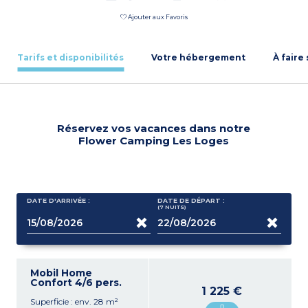
Ajouter aux Favoris
Tarifs et disponibilités
Votre hébergement
À faire
Réservez vos vacances dans notre
Flower Camping Les Loges
DATE D'ARRIVÉE :
DATE DE DÉPART :
(7
NUITS
)
Mobil Home
Confort 4/6 pers.
1 225 €
Superficie : env. 28 m²