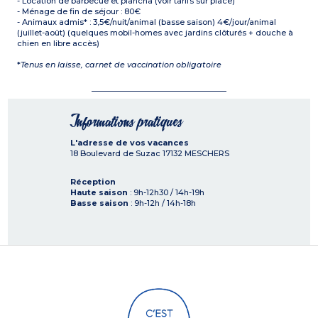
- Location de barbecue et plancha (voir tarifs sur place)
- Ménage de fin de séjour : 80€
- Animaux admis* : 3,5€/nuit/animal (basse saison) 4€/jour/animal
(juillet-août) (quelques mobil-homes avec jardins clôturés + douche à
chien en libre accès)
*
Tenus en laisse, carnet de vaccination obligatoire
Informations pratiques
L'adresse de vos vacances
18 Boulevard de Suzac
17132
MESCHERS
Réception
Haute saison
: 9h-12h30 / 14h-19h
Basse saison
: 9h-12h / 14h-18h