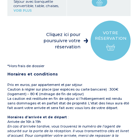
Séjour avec banquette
convertible, table, chaises,
télévision
VOIR PLUS
Kitchenette équipée
(plaque de cuisson,
réfrigérateur, micro-ondes,
cafetière, vaisselle)
1 chambre avec un lit
VOTRE
Cliquez ici pour
double (140 cm)
RÉSERVATION
1 chambre avec deux lits
poursuivre votre
simples (80 cm)
réservation
1 salle d’eau avec douche,
lavabo
1 WC séparé
Terrasse couverte avec
*Hors frais de dossier
salon de jardin
1 option Confort
Horaires et conditions
Wifi gratuit
Capacité max. 2
personnes
Prix en euros, par appartement et par séjour.
Caution à régler sur place (par espèces ou carte bancaire) : 300€
(logement) – 80 € (ménage de fin de séjour)
La caution est restituée en fin de séjour si l’hébergement est rendu
sans dommages et en parfait état de propreté. L'état des lieux aura été
fait avant votre arrivée et sera fait avec vous lors de votre départ.
Horaires d’arrivée et de départ
:
Arrivée de 16h à 19h
En cas d’arrivée tardive, vous trouverez le numéro de l’agent de
sécurité sur la porte de la réception. Il vous transmettra clés et livret
d’accueil. Pour compléter votre arrivée, merci de repasser à la