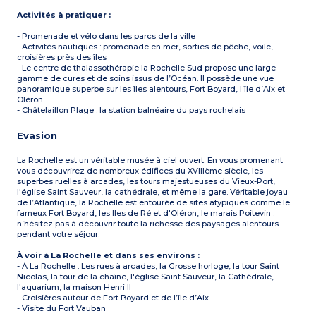
Activités à pratiquer :
- Promenade et vélo dans les parcs de la ville
- Activités nautiques : promenade en mer, sorties de pêche, voile,
croisières près des îles
- Le centre de thalassothérapie la Rochelle Sud propose une large
gamme de cures et de soins issus de l’Océan. Il possède une vue
panoramique superbe sur les îles alentours, Fort Boyard, l’île d’Aix et
Oléron
- Châtelaillon Plage : la station balnéaire du pays rochelais
Evasion
La Rochelle est un véritable musée à ciel ouvert. En vous promenant
vous découvrirez de nombreux édifices du XVIIIème siècle, les
superbes ruelles à arcades, les tours majestueuses du Vieux-Port,
l'église Saint Sauveur, la cathédrale, et même la gare. Véritable joyau
de l’Atlantique, la Rochelle est entourée de sites atypiques comme le
fameux Fort Boyard, les Iles de Ré et d'Oléron, le marais Poitevin :
n’hésitez pas à découvrir toute la richesse des paysages alentours
pendant votre séjour.
À voir à La Rochelle et dans ses environs :
- À La Rochelle : Les rues à arcades, la Grosse horloge, la tour Saint
Nicolas, la tour de la chaîne, l'église Saint Sauveur, la Cathédrale,
l'aquarium, la maison Henri II
- Croisières autour de Fort Boyard et de l’île d’Aix
- Visite du Fort Vauban