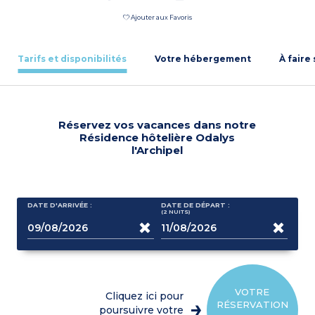
Ajouter aux Favoris
Tarifs et disponibilités
Votre hébergement
À faire
Réservez vos vacances dans notre
Résidence hôtelière Odalys
l'Archipel
DATE D'ARRIVÉE :
DATE DE DÉPART :
(2
NUITS
)
VOTRE
Cliquez ici pour
RÉSERVATION
poursuivre votre