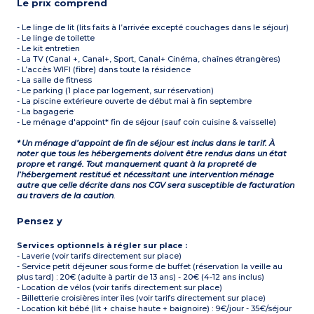
Le prix comprend
- Le linge de lit (lits faits à l’arrivée excepté couchages dans le séjour)
- Le linge de toilette
- Le kit entretien
- La TV (Canal +, Canal+, Sport, Canal+ Cinéma, chaînes étrangères)
- L’accès WIFI (fibre) dans toute la résidence
- La salle de fitness
- Le parking (1 place par logement, sur réservation)
- La piscine extérieure ouverte de début mai à fin septembre
- La bagagerie
- Le ménage d'appoint* fin de séjour (sauf coin cuisine & vaisselle)
* Un ménage d’appoint de fin de séjour est inclus dans le tarif. À
noter que tous les hébergements doivent être rendus dans un état
propre et rangé. Tout manquement quant à la propreté de
l’hébergement restitué et nécessitant une intervention ménage
autre que celle décrite dans nos CGV sera susceptible de facturation
au travers de la caution
.
Pensez y
Services optionnels à régler sur place :
- Laverie (voir tarifs directement sur place)
- Service petit déjeuner sous forme de buffet (réservation la veille au
plus tard) : 20€ (adulte à partir de 13 ans) - 20€ (4-12 ans inclus)
- Location de vélos (voir tarifs directement sur place)
- Billetterie croisières inter îles (voir tarifs directement sur place)
- Location kit bébé (lit + chaise haute + baignoire) : 9€/jour - 35€/séjour