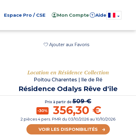
Espace Pro / CSE
Mon Compte
Aide
?
Ajouter aux Favoris
Location en Résidence Collection
Poitou Charentes
|
Ile de Ré
Résidence Odalys Rêve d'île
509 €
Prix à partir de
356,30 €
-30%
2 pièces 4 pers. PMR
du
03/10/2026
au 10/10/2026
VOIR LES DISPONIBILITÉS