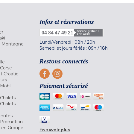
Infos et réservations
er
Service gratuit +
04 84 47 49 21
prix appel
ski
Lundi/Vendredi :
08h
/
20h
la Montagne
Samedi et jours fériés :
09h
/
18h
a
Restons connectés
lle
 Corse
et Croatie
ours
Paiement sécurisé
 Mobil
Chalets
Chalets
inutes
 Promotion
r en Groupe
En savoir plus