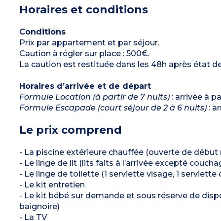
les condiments et les produits d’entretien ne
Horaires et conditions
- * Une seule salle de bain avec douche dans
sont pas fournis.)
appartement pour personne à mobilité réduite
Chambre avec 2 lits simples ou zippés
- Les torchons, les condiments et les produits
Chambre avec 1 lit double
d’entretien ne sont pas fournis
Salle de bain avec douche (avec sèche-cheveux)
Conditions
Prix par appartement et par séjour.
Capacité d'accueil maximal : 6 personnes
bébé inclus
Caution à régler sur place : 500€.
La caution est restituée dans les 48h après état de
Horaires d’arrivée et de départ
Formule Location (à partir de 7 nuits)
: arrivée à p
Formule Escapade (court séjour de 2 à 6 nuits)
: a
Le prix comprend
- La piscine extérieure chauffée (ouverte de début
- Le linge de lit (lits faits à l’arrivée excepté couch
- Le linge de toilette (1 serviette visage, 1 serviette
- Le kit entretien
- Le kit bébé sur demande et sous réserve de dispon
baignoire)
- La TV