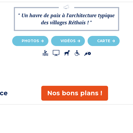
" Un havre de paix à l'architecture typique
des villages Réthais ! "
PHOTOS
VIDÉOS
CARTE
ace
Nos bons plans !