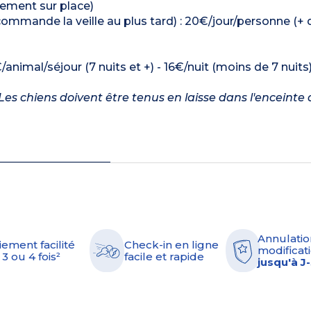
ctement sur place)
commande la veille au plus tard) : 20€/jour/personne (+ d
/animal/séjour (7 nuits et +) - 16€/nuit (moins de 7 nuits
es chiens doivent être tenus en laisse dans l'enceinte 
Annulatio
iement facilité
Check-in en ligne
modificati
 3 ou 4 fois²
facile et rapide
jusqu'à J