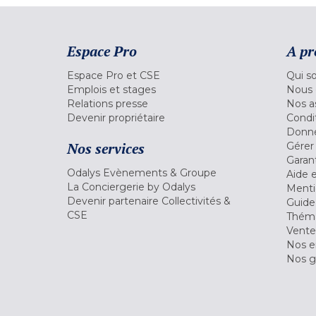
Espace Pro
A pr
Espace Pro et CSE
Qui s
Emplois et stages
Nous 
Relations presse
Nos a
Devenir propriétaire
Condi
Donné
Nos services
Gérer
Garant
Odalys Evènements & Groupe
Aide 
La Conciergerie by Odalys
Menti
Devenir partenaire Collectivités &
Guide
CSE
Théma
Vente
Nos 
Nos g