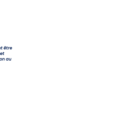
t être
et
ion au