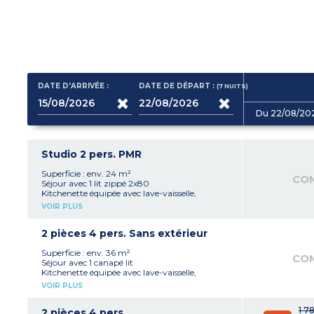
DATE D'ARRIVÉE :
DATE DE DÉPART :
(7
NUITS
)
Du 22/08/20
Studio 2 pers. PMR
Superficie : env. 24 m²
CO
Séjour avec 1 lit zippé 2x80
Kitchenette équipée avec lave-vaisselle,
ménagère complète, plaques de cuissons,
VOIR PLUS
micro-ondes (option gril), réfrigérateur avec
congélateur, bouilloire, cafetière à filtre,
cafetière à capsules et grille-pain
2 pièces 4 pers. Sans extérieur
Salle de bain avec douche et WC (avec sèche-
cheveux)
Superficie : env. 36 m²
CO
Capacité maximale d'accueil : 2 personnes
Séjour avec 1 canapé lit
bébé inclus
Kitchenette équipée avec lave-vaisselle,
À noter
:
ménagère complète, plaques de cuissons,
VOIR PLUS
- Les torchons, les condiments et les produits
micro-ondes (option grill), réfrigérateur avec
d’entretien ne sont pas fournis
congélateur, bouilloire, cafetière à filtre,
1 7
cafetière à capsules et grille-pain
2 pièces 4 pers.