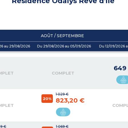
Résidence Odalys Rêve d'île
AOÛT / SEPTEMBRE
26 au 29/08/2026
Du 29/08/2026 au 05/09/2026
Du 12/09/2026 a
649
MPLET
COMPLET
1 029 €
20%
823,20 €
MPLET
COMP
89 €
1 069 €