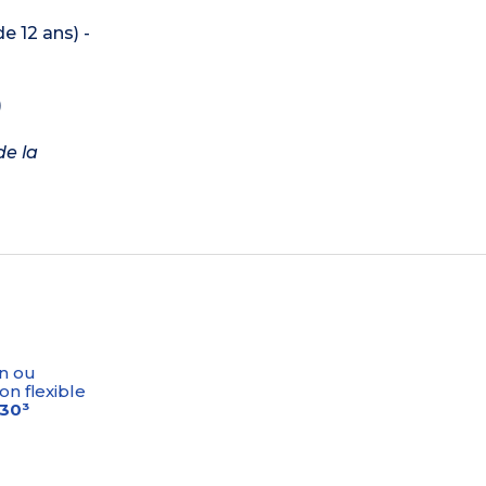
e 12 ans) -
)
de la
n ou
on flexible
-30³