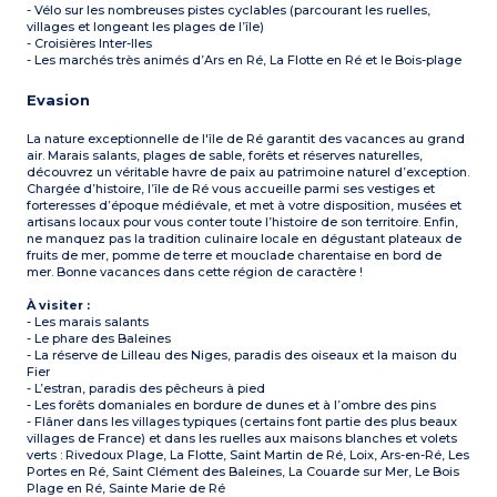
- Vélo sur les nombreuses pistes cyclables (parcourant les ruelles,
villages et longeant les plages de l’île)
- Croisières Inter-Iles
- Les marchés très animés d’Ars en Ré, La Flotte en Ré et le Bois-plage
Evasion
La nature exceptionnelle de l'île de Ré garantit des vacances au grand
air. Marais salants, plages de sable, forêts et réserves naturelles,
découvrez un véritable havre de paix au patrimoine naturel d’exception.
Chargée d’histoire, l’île de Ré vous accueille parmi ses vestiges et
forteresses d’époque médiévale, et met à votre disposition, musées et
artisans locaux pour vous conter toute l’histoire de son territoire. Enfin,
ne manquez pas la tradition culinaire locale en dégustant plateaux de
fruits de mer, pomme de terre et mouclade charentaise en bord de
mer. Bonne vacances dans cette région de caractère !
À visiter :
- Les marais salants
- Le phare des Baleines
- La réserve de Lilleau des Niges, paradis des oiseaux et la maison du
Fier
- L’estran, paradis des pêcheurs à pied
- Les forêts domaniales en bordure de dunes et à l’ombre des pins
- Flâner dans les villages typiques (certains font partie des plus beaux
villages de France) et dans les ruelles aux maisons blanches et volets
verts : Rivedoux Plage, La Flotte, Saint Martin de Ré, Loix, Ars-en-Ré, Les
Portes en Ré, Saint Clément des Baleines, La Couarde sur Mer, Le Bois
Plage en Ré, Sainte Marie de Ré