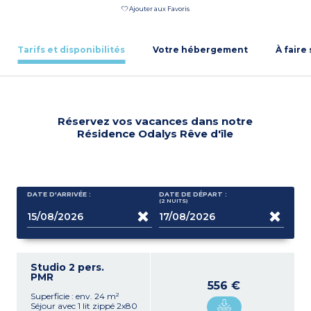
Ajouter aux Favoris
Tarifs et disponibilités
Votre hébergement
À faire
Réservez vos vacances dans notre
Résidence Odalys Rêve d'île
DATE D'ARRIVÉE :
DATE DE DÉPART :
(2
NUITS
)
Studio 2 pers.
PMR
556 €
Superficie : env. 24 m²
Séjour avec 1 lit zippé 2x80