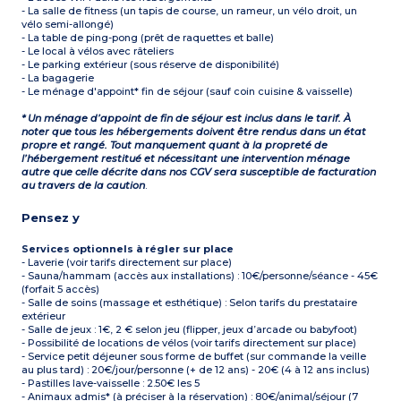
- La salle de fitness (un tapis de course, un rameur, un vélo droit, un
vélo semi-allongé)
- La table de ping-pong (prêt de raquettes et balle)
- Le local à vélos avec râteliers
- Le parking extérieur (sous réserve de disponibilité)
- La bagagerie
- Le ménage d'appoint* fin de séjour (sauf coin cuisine & vaisselle)
* Un ménage d’appoint de fin de séjour est inclus dans le tarif. À
noter que tous les hébergements doivent être rendus dans un état
propre et rangé. Tout manquement quant à la propreté de
l’hébergement restitué et nécessitant une intervention ménage
autre que celle décrite dans nos CGV sera susceptible de facturation
au travers de la caution
.
Pensez y
Services optionnels à régler sur place
- Laverie (voir tarifs directement sur place)
- Sauna/hammam (accès aux installations) : 10€/personne/séance - 45€
(forfait 5 accès)
- Salle de soins (massage et esthétique) : Selon tarifs du prestataire
extérieur
- Salle de jeux : 1€, 2 € selon jeu (flipper, jeux d’arcade ou babyfoot)
- Possibilité de locations de vélos (voir tarifs directement sur place)
- Service petit déjeuner sous forme de buffet (sur commande la veille
au plus tard) : 20€/jour/personne (+ de 12 ans) - 20€ (4 à 12 ans inclus)
- Pastilles lave-vaisselle : 2.50€ les 5
- Animaux admis* (à préciser à la réservation) : 80€/animal/séjour (7