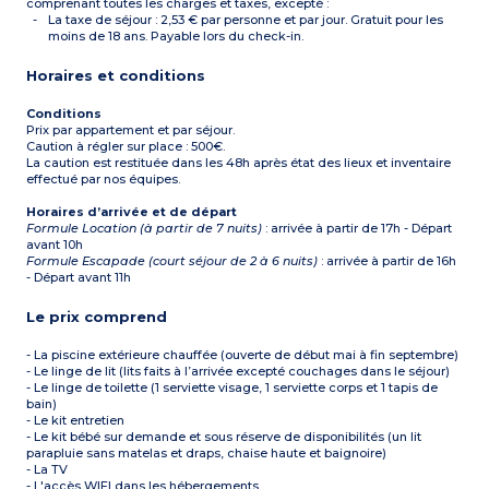
Capacité d'accueil
comprenant toutes les charges et taxes, excepté :
maximal : 6 personnes
La taxe de séjour : 2,53 € par personne et par jour. Gratuit pour les
bébé inclus
moins de 18 ans. Payable lors du check-in.
À noter
:
- Les torchons, les
Horaires et conditions
condiments et les produits
d’entretien ne sont pas
fournis).
Conditions
- Tous les logements de
Prix par appartement et par séjour.
cette typologie sont des
Caution à régler sur place : 500€.
duplex (escalier).
La caution est restituée dans les 48h après état des lieux et inventaire
effectué par nos équipes.
Horaires d’arrivée et de départ
Formule Location (à partir de 7 nuits)
: arrivée à partir de 17h - Départ
avant 10h
Formule Escapade (court séjour de 2 à 6 nuits)
: arrivée à partir de 16h
- Départ avant 11h
Le prix comprend
- La piscine extérieure chauffée (ouverte de début mai à fin septembre)
- Le linge de lit (lits faits à l’arrivée excepté couchages dans le séjour)
- Le linge de toilette (1 serviette visage, 1 serviette corps et 1 tapis de
bain)
- Le kit entretien
- Le kit bébé sur demande et sous réserve de disponibilités (un lit
parapluie sans matelas et draps, chaise haute et baignoire)
- La TV
- L'accès WIFI dans les hébergements