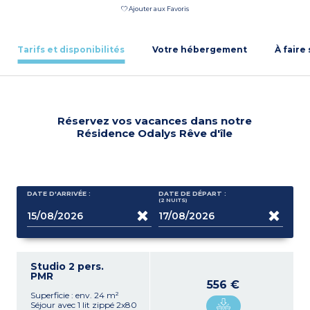
Ajouter aux Favoris
Tarifs et disponibilités
Votre hébergement
À faire
Réservez vos vacances dans notre
Résidence Odalys Rêve d'île
DATE D'ARRIVÉE :
DATE DE DÉPART :
(2
NUITS
)
Studio 2 pers.
PMR
556 €
Superficie : env. 24 m²
Séjour avec 1 lit zippé 2x80