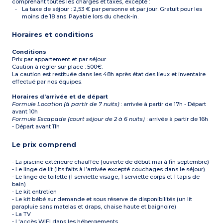
Capacité d'accueil
comprenant toutes les charges et taxes, excepté :
maximal : 6 personnes
La taxe de séjour : 2,53 € par personne et par jour. Gratuit pour les
bébé inclus
moins de 18 ans. Payable lors du check-in.
À noter
:
- Les torchons, les
Horaires et conditions
condiments et les produits
d’entretien ne sont pas
fournis).
Conditions
- Tous les logements de
Prix par appartement et par séjour.
cette typologie sont des
Caution à régler sur place : 500€.
duplex (escalier).
La caution est restituée dans les 48h après état des lieux et inventaire
effectué par nos équipes.
Horaires d’arrivée et de départ
Formule Location (à partir de 7 nuits)
: arrivée à partir de 17h - Départ
avant 10h
Formule Escapade (court séjour de 2 à 6 nuits)
: arrivée à partir de 16h
- Départ avant 11h
Le prix comprend
- La piscine extérieure chauffée (ouverte de début mai à fin septembre)
- Le linge de lit (lits faits à l’arrivée excepté couchages dans le séjour)
- Le linge de toilette (1 serviette visage, 1 serviette corps et 1 tapis de
bain)
- Le kit entretien
- Le kit bébé sur demande et sous réserve de disponibilités (un lit
parapluie sans matelas et draps, chaise haute et baignoire)
- La TV
- L'accès WIFI dans les hébergements