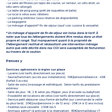
- La salle de fitness (un tapis de course, un rameur, un vélo droit, un
vélo semi-allongé)
- La table de ping-pong (prêt de raquettes et balle)
- Le local à vélos avec râteliers
- Le parking extérieur (sous réserve de disponibilité)
- La bagagerie
- Le ménage d'appoint* fin de séjour (sauf coin cuisine & vaisselle)
* Un ménage d’appoint de fin de séjour est inclus dans le tarif. À
noter que tous les hébergements doivent être rendus dans un état
propre et rangé. Tout manquement quant à la propreté de
l’hébergement restitué et nécessitant une intervention ménage
autre que celle décrite dans nos CGV sera susceptible de facturation
au travers de la caution
.
Pensez y
Services optionnels à régler sur place
- Laverie (voir tarifs directement sur place)
- Sauna/hammam (accès aux installations) : 10€/personne/séance - 45€
(forfait 5 accès)
- Salle de soins (massage et esthétique) : Selon tarifs du prestataire
extérieur
- Salle de jeux : 1€, 2 € selon jeu (flipper, jeux d’arcade ou babyfoot)
- Possibilité de locations de vélos (voir tarifs directement sur place)
- Service petit déjeuner sous forme de buffet (sur commande la veille
au plus tard) : 20€/jour/personne (+ de 12 ans) - 20€ (4 à 12 ans inclus)
- Pastilles lave-vaisselle : 2.50€ les 5
- Animaux admis* (à préciser à la réservation) : 80€/animal/séjour (7