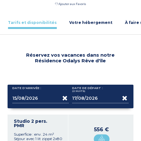
Ajouter aux Favoris
Tarifs et disponibilités
Votre hébergement
À faire
Réservez vos vacances dans notre
Résidence Odalys Rêve d'île
DATE D'ARRIVÉE :
DATE DE DÉPART :
(2
NUITS
)
Studio 2 pers.
PMR
556 €
Superficie : env. 24 m²
Séjour avec 1 lit zippé 2x80