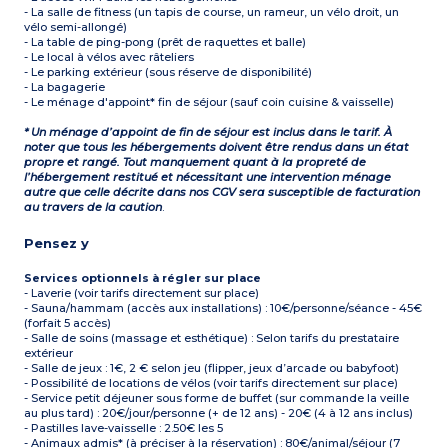
- La salle de fitness (un tapis de course, un rameur, un vélo droit, un
vélo semi-allongé)
- La table de ping-pong (prêt de raquettes et balle)
- Le local à vélos avec râteliers
- Le parking extérieur (sous réserve de disponibilité)
- La bagagerie
- Le ménage d'appoint* fin de séjour (sauf coin cuisine & vaisselle)
* Un ménage d’appoint de fin de séjour est inclus dans le tarif. À
noter que tous les hébergements doivent être rendus dans un état
propre et rangé. Tout manquement quant à la propreté de
l’hébergement restitué et nécessitant une intervention ménage
autre que celle décrite dans nos CGV sera susceptible de facturation
au travers de la caution
.
Pensez y
Services optionnels à régler sur place
- Laverie (voir tarifs directement sur place)
- Sauna/hammam (accès aux installations) : 10€/personne/séance - 45€
(forfait 5 accès)
- Salle de soins (massage et esthétique) : Selon tarifs du prestataire
extérieur
- Salle de jeux : 1€, 2 € selon jeu (flipper, jeux d’arcade ou babyfoot)
- Possibilité de locations de vélos (voir tarifs directement sur place)
- Service petit déjeuner sous forme de buffet (sur commande la veille
au plus tard) : 20€/jour/personne (+ de 12 ans) - 20€ (4 à 12 ans inclus)
- Pastilles lave-vaisselle : 2.50€ les 5
- Animaux admis* (à préciser à la réservation) : 80€/animal/séjour (7