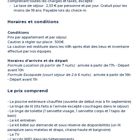
Capacité d'accueil
comprenant toutes les charges et taxes, excepté :
maximal : 6 personnes
La taxe de séjour : 2,53 € par personne et par jour. Gratuit pour les
bébé inclus
moins de 18 ans. Payable lors du check-in.
À noter
:
- Les torchons, les
Horaires et conditions
condiments et les produits
d’entretien ne sont pas
fournis).
Conditions
- Tous les logements de
Prix par appartement et par séjour.
cette typologie sont des
Caution à régler sur place : 500€.
duplex (escalier).
La caution est restituée dans les 48h après état des lieux et inventaire
effectué par nos équipes.
Horaires d’arrivée et de départ
Formule Location (à partir de 7 nuits)
: arrivée à partir de 17h - Départ
avant 10h
Formule Escapade (court séjour de 2 à 6 nuits)
: arrivée à partir de 16h
- Départ avant 11h
Le prix comprend
- La piscine extérieure chauffée (ouverte de début mai à fin septembre)
- Le linge de lit (lits faits à l’arrivée excepté couchages dans le séjour)
- Le linge de toilette (1 serviette visage, 1 serviette corps et 1 tapis de
bain)
- Le kit entretien
- Le kit bébé sur demande et sous réserve de disponibilités (un lit
parapluie sans matelas et draps, chaise haute et baignoire)
- La TV
- L'accès WIFI dans les hébergements