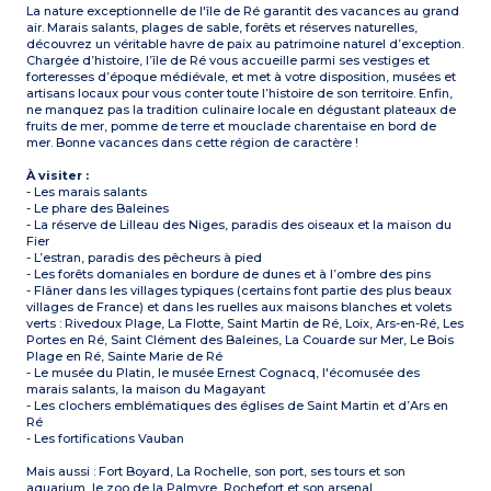
La nature exceptionnelle de l'île de Ré garantit des vacances au grand
air. Marais salants, plages de sable, forêts et réserves naturelles,
découvrez un véritable havre de paix au patrimoine naturel d’exception.
Chargée d’histoire, l’île de Ré vous accueille parmi ses vestiges et
forteresses d’époque médiévale, et met à votre disposition, musées et
artisans locaux pour vous conter toute l’histoire de son territoire. Enfin,
ne manquez pas la tradition culinaire locale en dégustant plateaux de
fruits de mer, pomme de terre et mouclade charentaise en bord de
mer. Bonne vacances dans cette région de caractère !
À visiter :
- Les marais salants
- Le phare des Baleines
- La réserve de Lilleau des Niges, paradis des oiseaux et la maison du
Fier
- L’estran, paradis des pêcheurs à pied
- Les forêts domaniales en bordure de dunes et à l’ombre des pins
- Flâner dans les villages typiques (certains font partie des plus beaux
villages de France) et dans les ruelles aux maisons blanches et volets
verts : Rivedoux Plage, La Flotte, Saint Martin de Ré, Loix, Ars-en-Ré, Les
Portes en Ré, Saint Clément des Baleines, La Couarde sur Mer, Le Bois
Plage en Ré, Sainte Marie de Ré
- Le musée du Platin, le musée Ernest Cognacq, l'écomusée des
marais salants, la maison du Magayant
- Les clochers emblématiques des églises de Saint Martin et d’Ars en
Ré
- Les fortifications Vauban
Mais aussi : Fort Boyard, La Rochelle, son port, ses tours et son
aquarium, le zoo de la Palmyre, Rochefort et son arsenal…