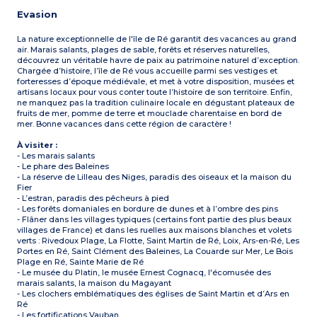
Evasion
La nature exceptionnelle de l'île de Ré garantit des vacances au grand
air. Marais salants, plages de sable, forêts et réserves naturelles,
découvrez un véritable havre de paix au patrimoine naturel d’exception.
Chargée d’histoire, l’île de Ré vous accueille parmi ses vestiges et
forteresses d’époque médiévale, et met à votre disposition, musées et
artisans locaux pour vous conter toute l’histoire de son territoire. Enfin,
ne manquez pas la tradition culinaire locale en dégustant plateaux de
fruits de mer, pomme de terre et mouclade charentaise en bord de
mer. Bonne vacances dans cette région de caractère !
À visiter :
- Les marais salants
- Le phare des Baleines
- La réserve de Lilleau des Niges, paradis des oiseaux et la maison du
Fier
- L’estran, paradis des pêcheurs à pied
- Les forêts domaniales en bordure de dunes et à l’ombre des pins
- Flâner dans les villages typiques (certains font partie des plus beaux
villages de France) et dans les ruelles aux maisons blanches et volets
verts : Rivedoux Plage, La Flotte, Saint Martin de Ré, Loix, Ars-en-Ré, Les
Portes en Ré, Saint Clément des Baleines, La Couarde sur Mer, Le Bois
Plage en Ré, Sainte Marie de Ré
- Le musée du Platin, le musée Ernest Cognacq, l'écomusée des
marais salants, la maison du Magayant
- Les clochers emblématiques des églises de Saint Martin et d’Ars en
Ré
- Les fortifications Vauban