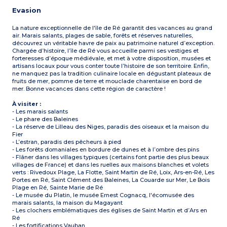
Evasion
La nature exceptionnelle de l'île de Ré garantit des vacances au grand
air. Marais salants, plages de sable, forêts et réserves naturelles,
découvrez un véritable havre de paix au patrimoine naturel d’exception.
Chargée d’histoire, l’île de Ré vous accueille parmi ses vestiges et
forteresses d’époque médiévale, et met à votre disposition, musées et
artisans locaux pour vous conter toute l’histoire de son territoire. Enfin,
ne manquez pas la tradition culinaire locale en dégustant plateaux de
fruits de mer, pomme de terre et mouclade charentaise en bord de
mer. Bonne vacances dans cette région de caractère !
À visiter :
- Les marais salants
- Le phare des Baleines
- La réserve de Lilleau des Niges, paradis des oiseaux et la maison du
Fier
- L’estran, paradis des pêcheurs à pied
- Les forêts domaniales en bordure de dunes et à l’ombre des pins
- Flâner dans les villages typiques (certains font partie des plus beaux
villages de France) et dans les ruelles aux maisons blanches et volets
verts : Rivedoux Plage, La Flotte, Saint Martin de Ré, Loix, Ars-en-Ré, Les
Portes en Ré, Saint Clément des Baleines, La Couarde sur Mer, Le Bois
Plage en Ré, Sainte Marie de Ré
- Le musée du Platin, le musée Ernest Cognacq, l'écomusée des
marais salants, la maison du Magayant
- Les clochers emblématiques des églises de Saint Martin et d’Ars en
Ré
- Les fortifications Vauban