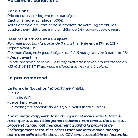
Horaires et conditions
Conditions
:
Prix en euros, par logement et par séjour.
Caution à régler sur place : 300€
Après contrôle de l’état et de la propreté de votre logement, les
cautions sont détruites dans un délai de 24h suivant votre départ.
Horaires d'arrivée et de départ
:
Formule Location (à partir de 7 nuits)
: arrivée entre 17h et 20h -
Départ avant 10h
Formule Escapade (court séjour de 2 à 6 nuits)
: arrivée à partir de 16h
- Départ avant 11h
En cas d’arrivée tardive, il est impératif de prévenir la résidence au
+33 (0)5 46 83 87 51 qui vous indiquera la marche à suivre.
Le prix comprend
La Formule "Location"
(à partir de 7 nuits)
:
- La TV
- L'accès WIFI
- Le parking extérieur
- Le ménage d'appoint* fin de séjour inclus (hors cuisine)
* Un ménage d’appoint de fin de séjour est inclus dans le tarif. À
noter que tous les hébergements doivent être rendus dans un état
propre et rangé. Tout manquement quant à la propreté de
l’hébergement restitué et nécessitant une intervention ménage
autre que celle décrite dans nos CGV sera susceptible de facturation