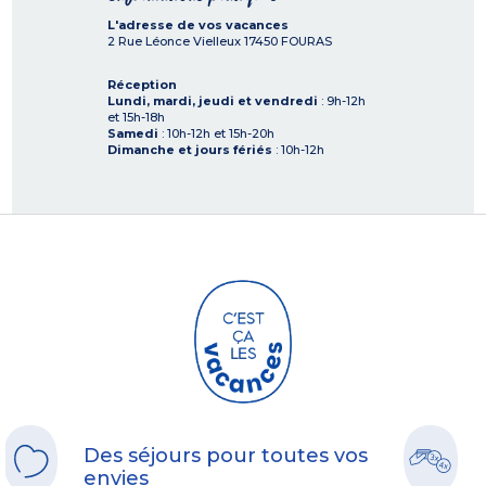
L'adresse de vos vacances
2 Rue Léonce Vielleux
17450
FOURAS
Réception
Lundi, mardi, jeudi et vendredi
: 9h-12h
et 15h-18h
Samedi
: 10h-12h et 15h-20h
Dimanche et jours fériés
: 10h-12h
Des séjours pour toutes vos
envies