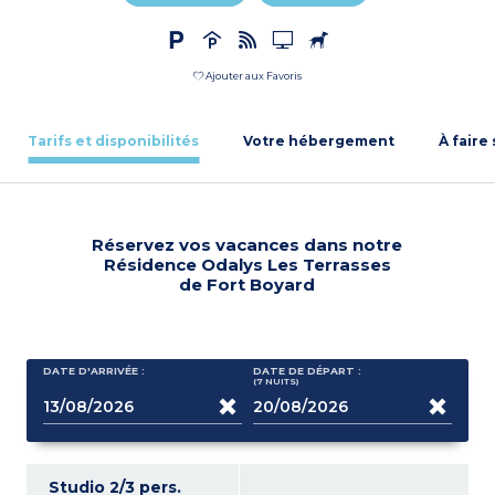
Ajouter aux Favoris
Tarifs et disponibilités
Votre hébergement
À faire
Réservez vos vacances dans notre
Résidence Odalys Les Terrasses
de Fort Boyard
DATE D'ARRIVÉE :
DATE DE DÉPART :
(7
NUITS
)
Studio 2/3 pers.