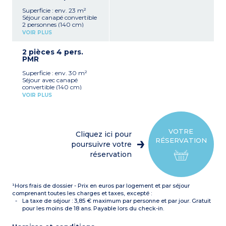
Superficie : env. 23 m²
Séjour canapé convertible
2 personnes (140 cm)
Entrée coin couchage avec
VOIR PLUS
2 lits superposés
Cuisine équipée (lave-
2 pièces 4 pers.
vaisselle, ustensiles,
PMR
cafetière, bouilloire)
Salle de bain avec
Superficie : env. 30 m²
baignoire et WC privatif
Séjour avec canapé
Aspirateur
convertible (140 cm)
Cuisine équipée (lave-
VOIR PLUS
vaisselle, ustensiles,
cafetière, bouilloire)
Chambre avec 1 lit double
(140 cm)
Salle de douche et WC
VOTRE
Cliquez ici pour
privatif
RÉSERVATION
Aspirateur
poursuivre votre
réservation
¹Hors frais de dossier - Prix en euros par logement et par séjour
comprenant toutes les charges et taxes, excepté :
La taxe de séjour : 3,85 € maximum par personne et par jour. Gratuit
pour les moins de 18 ans. Payable lors du check-in.