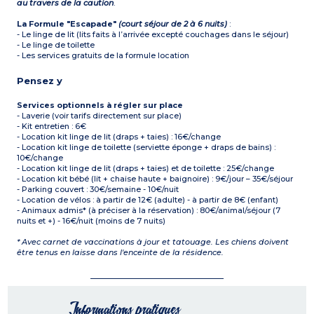
au travers de la caution
.
La Formule "Escapade"
(court séjour de 2 à 6 nuits)
:
- Le linge de lit (lits faits à l’arrivée excepté couchages dans le séjour)
- Le linge de toilette
- Les services gratuits de la formule location
Pensez y
Services optionnels à régler sur place
- Laverie (voir tarifs directement sur place)
- Kit entretien : 6€
- Location kit linge de lit (draps + taies) : 16€/change
- Location kit linge de toilette (serviette éponge + draps de bains) :
10€/change
- Location kit linge de lit (draps + taies) et de toilette : 25€/change
- Location kit bébé (lit + chaise haute + baignoire) : 9€/jour – 35€/séjour
- Parking couvert : 30€/semaine - 10€/nuit
- Location de vélos : à partir de 12€ (adulte) - à partir de 8€ (enfant)
- Animaux admis* (à préciser à la réservation) : 80€/animal/séjour (7
nuits et +) - 16€/nuit (moins de 7 nuits)
* Avec carnet de vaccinations à jour et tatouage. Les chiens doivent
être tenus en laisse dans l'enceinte de la résidence.
Informations pratiques