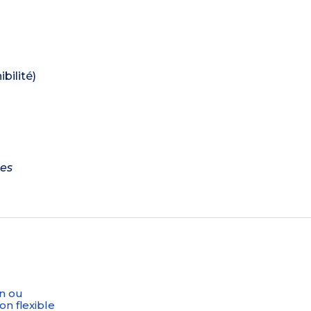
bilité)
tes
n ou
on flexible