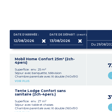
DATE D'ARRIVÉE :
DATE DE DÉPART :
(1
NUIT
)
Du 29/08/20
Mobil Home Confort 25m² (2ch-
4pers)
7
Superficie : env. 25 m²
Séjour avec banquette, télévision
Chambre parentale avec lit double (140x190
cm)
VOIR PLUS
Chambre enfants avec 2 lits simples (80x190
cm)
Kitchenette équipée (réfrigérateur, plaque
Tente Lodge Confort sans
électrique, micro-ondes, cafetière à filtre)
sanitaire (2ch-4pers.)
3
Salle d'eau avec douche, lavabo
WC séparés
Superficie : env. 27 m²
Terrasse intégrée avec salon de jardin et parasol
Séjour avec table et chaises
Capacité max. 4 personnes, bébé/enfant
Chambre parentale avec lit double (160x190
inclus
cm)