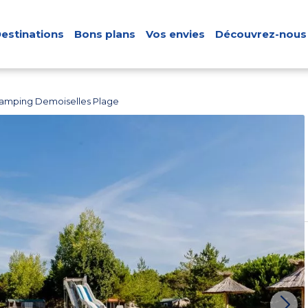
estinations
Bons plans
Vos envies
Découvrez-nous
amping Demoiselles Plage