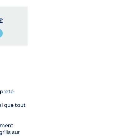
€
preté.
si que tout
tement
rills sur