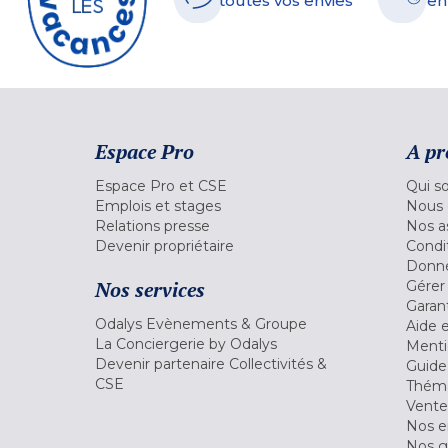
toutes vos envies
en
Espace Pro
A pr
Espace Pro et CSE
Qui s
Emplois et stages
Nous 
Relations presse
Nos a
Devenir propriétaire
Condi
Donné
Nos services
Gérer
Garant
Odalys Evènements & Groupe
Aide 
La Conciergerie by Odalys
Menti
Devenir partenaire Collectivités &
Guide
CSE
Théma
Vente
Nos 
Nos g