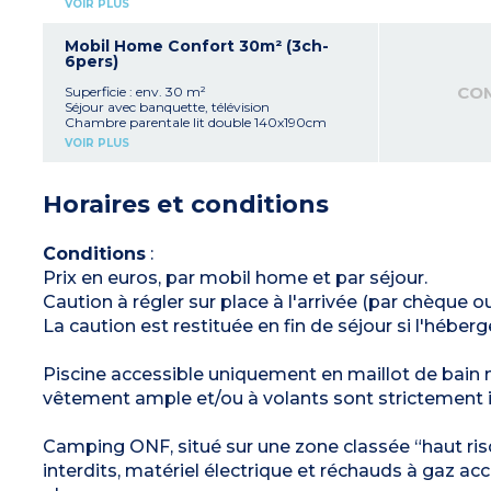
VOIR PLUS
Chambre enfants avec 1 lit simple + 2 lits
superposés (80x190 cm)
Kitchenette équipée (réfrigérateur-congélateur,
Mobil Home Confort 30m² (3ch-
plaque électrique, four micro-ondes, cafetière
6pers)
électrique à filtre)
Terrasse couverte (10 m²) avec salon de jardin,
CO
Superficie : env. 30 m²
parasol et 2 bains de soleil
Séjour avec banquette, télévision
Capacité max. 5 personnes, bébé/enfant
Chambre parentale lit double 140x190cm
inclus
2 chambres enfants 2 lits simples 80x190cm
VOIR PLUS
À noter :
Kitchenette tout équipée (réfrigérateur, plaque
Logement sans salle d'eau ni WC. Bloc sanitaire
électrique, micro-ondes, cafetière filtre, lave-
à proximité.
vaisselle)
Horaires et conditions
4 marches d'accès. Possibilité de se garer
Salle d'eau et WC séparé
devant l'hébergement.
Terrasse semi-couverte avec salon de jardin
Verrouillage avec fermeture zip et cadenas
Capacité max. 6 personnes, bébé/enfant
inclus
Conditions
:
Prix en euros, par mobil home et par séjour.
Caution à régler sur place à l'arrivée (par chèque o
La caution est restituée en fin de séjour si l'héb
Piscine accessible uniquement en maillot de bain ma
vêtement ample et/ou à volants sont strictement in
Camping ONF, situé sur une zone classée “haut ris
interdits, matériel électrique et réchauds à gaz acc