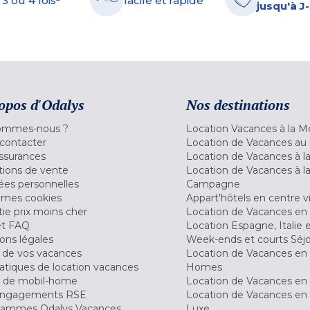
 3 ou 4 fois²
facile et rapide
jusqu'à J
opos d'Odalys
Nos destinations
ommes-nous ?
Location Vacances à la M
contacter
Location de Vacances au 
ssurances
Location de Vacances à 
tions de vente
Location de Vacances à l
es personnelles
Campagne
 mes cookies
Appart'hôtels en centre vi
ie prix moins cher
Location de Vacances en
et FAQ
Location Espagne, Italie 
ons légales
Week-ends et courts Séj
 de vos vacances
Location de Vacances en
tiques de location vacances
Homes
 de mobil-home
Location de Vacances en 
engagements RSE
Location de Vacances en 
ammes Odalys Vacances
Luxe