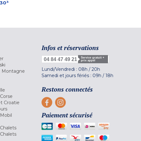
-30³
Infos et réservations
er
Service gratuit +
04 84 47 49 21
prix appel
ski
Lundi/Vendredi :
08h
/
20h
la Montagne
Samedi et jours fériés :
09h
/
18h
a
Restons connectés
lle
 Corse
et Croatie
ours
Paiement sécurisé
 Mobil
Chalets
Chalets