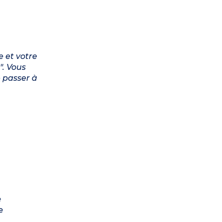
e et votre
". Vous
 passer à
e
e