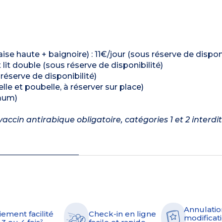
ise haute + baignoire) : 11€/jour (sous réserve de disponi
it lit double (sous réserve de disponibilité)
 réserve de disponibilité)
lle et poubelle, à réserver sur place)
mum)
accin antirabique obligatoire, catégories 1 et 2 interdi
Annulatio
iement facilité
Check-in en ligne
modificati