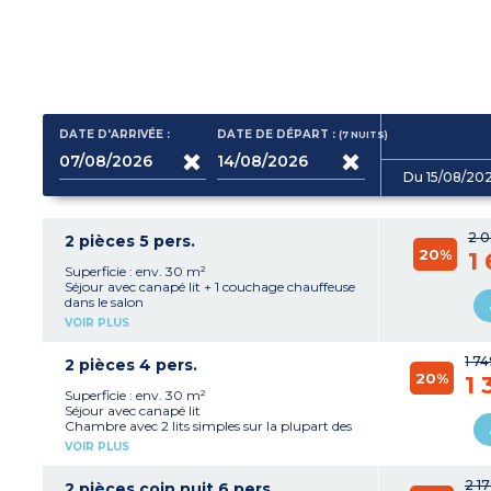
DATE D'ARRIVÉE :
DATE DE DÉPART :
(7
NUITS
)
Du 15/08/20
2 0
2 pièces 5 pers.
20%
1
Superficie : env. 30 m²
Séjour avec canapé lit + 1 couchage chauffeuse
dans le salon
Chambre avec 2 lits simples sur la plupart des
VOIR PLUS
logements
Kitchenette équipée (plaque vitrocéramique,
1 7
micro-ondes/gril, lave-vaisselle, cafetière et
2 pièces 4 pers.
20%
bouilloire)
1 
Salle de douche avec WC
Superficie : env. 30 m²
Pas de balcon, ni terrasse
Séjour avec canapé lit
Chambre avec 2 lits simples sur la plupart des
logements
VOIR PLUS
Kitchenette équipée (plaque vitrocéramique,
micro-ondes/gril, lave-vaisselle, cafetière et
2 1
bouilloire)
2 pièces coin nuit 6 pers.