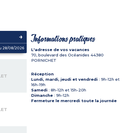
Informations pratiques
u 28/08/2026
L'adresse de vos vacances
70, boulevard des Océanides
44380
PORNICHET
Réception
LET
Lundi, mardi, jeudi et vendredi
: 9h-12h et
16h-19h
Samedi
: 8h-12h et 15h-20h
Dimanche
: 9h-12h
Fermeture le mercredi toute la journée
LET