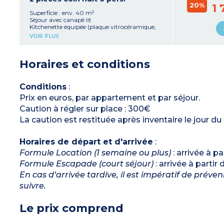
20%
Salle de douche avec WC
1 
Pas de balcon, ni terrasse
Superficie : env. 40 m²
Séjour avec canapé lit
Kitchenette équipée (plaque vitrocéramique,
micro-ondes/gril, lave-vaisselle cafetière et
VOIR PLUS
bouilloire)
Chambre avec 2 lits simples ou 1 grand lit
Coin nuit avec 2 lits superposés
Horaires et conditions
Salle de douche avec WC
Balcon ou terrasse sur la plupart des
logements : faire demande préalable auprès
de la résidence
Conditions
:
Prix en euros, par appartement et par séjour.
Caution à régler sur place : 300€
La caution est restituée après inventaire le jour du
Horaires de départ et d'arrivée
:
Formule Location (1 semaine ou plus)
: arrivée à p
Formule Escapade (court séjour)
: arrivée à partir
En cas d’arrivée tardive, il est impératif de préve
suivre.
Le prix comprend