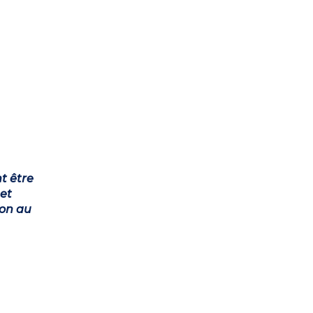
t être
et
ion au