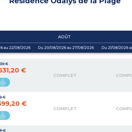
Résidence Odalys de la Plage
AOÛT
26 au 22/08/2026
Du 20/08/2026 au 27/08/2026
Du 21/08/2026 a
39 €
 631,20 €
COMPLET
COMP
49 €
399,20 €
COMPLET
COMP
79 €