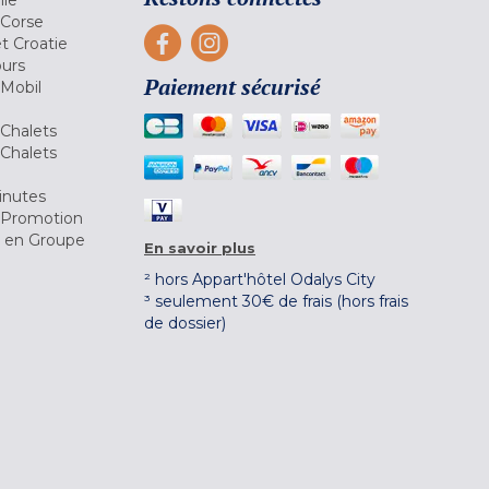
 Corse
et Croatie
ours
Paiement sécurisé
 Mobil
Chalets
Chalets
inutes
 Promotion
r en Groupe
En savoir plus
² hors Appart'hôtel Odalys City
³ seulement 30€ de frais (hors frais
de dossier)