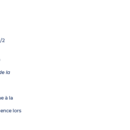
€/2
)
de la
e à la
dence lors