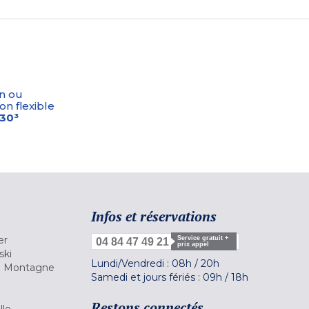
n ou
on flexible
-30³
Infos et réservations
er
Service gratuit +
04 84 47 49 21
prix appel
ski
Lundi/Vendredi :
08h
/
20h
la Montagne
Samedi et jours fériés :
09h
/
18h
a
Restons connectés
lle