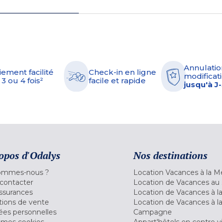
Annulatio
iement facilité
Check-in en ligne
modificati
 3 ou 4 fois²
facile et rapide
jusqu'à J
opos d'Odalys
Nos destinations
ommes-nous ?
Location Vacances à la M
contacter
Location de Vacances au 
ssurances
Location de Vacances à 
tions de vente
Location de Vacances à l
es personnelles
Campagne
 mes cookies
Appart'hôtels en centre vi