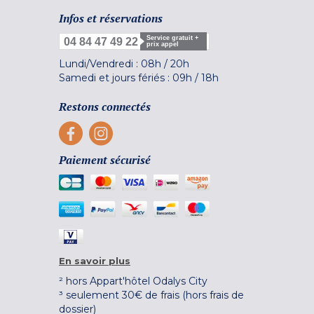
Infos et réservations
Service gratuit +
04 84 47 49 22
prix appel
Lundi/Vendredi :
08h
/
20h
Samedi et jours fériés :
09h
/
18h
Restons connectés
Paiement sécurisé
En savoir plus
² hors Appart'hôtel Odalys City
³ seulement 30€ de frais (hors frais de
dossier)