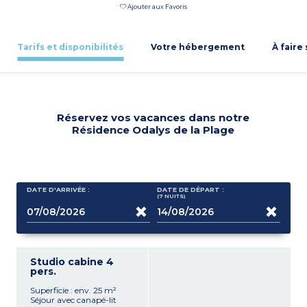
Ajouter aux Favoris
Tarifs et disponibilités
Votre hébergement
À faire
Réservez vos vacances dans notre
Résidence Odalys de la Plage
DATE D'ARRIVÉE :
DATE DE DÉPART :
(7
NUITS
)
Studio cabine 4
pers.
Superficie : env. 25 m²
Séjour avec canapé-lit