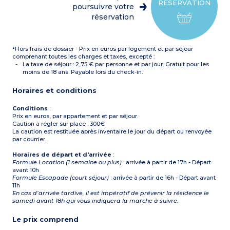
RÉSERVATION
superposés
poursuivre votre
Salle de douche avec WC
réservation
Balcon ou terrasse sur la
plupart des logements :
faire demande préalable
auprès de la résidence
¹Hors frais de dossier - Prix en euros par logement et par séjour
comprenant toutes les charges et taxes, excepté :
La taxe de séjour : 2,75 € par personne et par jour. Gratuit pour les
moins de 18 ans. Payable lors du check-in.
Horaires et conditions
Conditions
:
Prix en euros, par appartement et par séjour.
Caution à régler sur place : 300€
La caution est restituée après inventaire le jour du départ ou renvoyée
par courrier.
Horaires de départ et d'arrivée
:
Formule Location (1 semaine ou plus)
: arrivée à partir de 17h - Départ
avant 10h
Formule Escapade (court séjour)
: arrivée à partir de 16h - Départ avant
11h
En cas d’arrivée tardive, il est impératif de prévenir la résidence le
samedi avant 18h qui vous indiquera la marche à suivre.
Le prix comprend