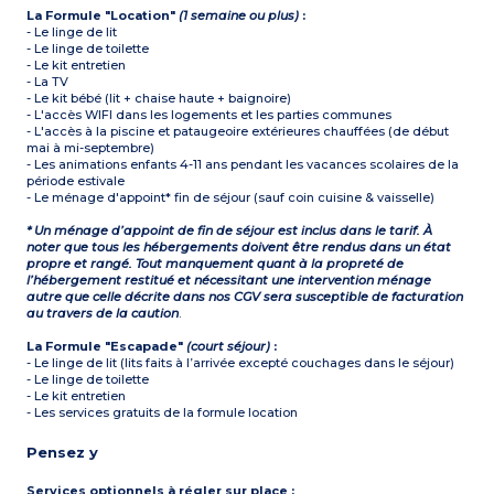
La Formule "Location"
(1 semaine ou plus)
:
- Le linge de lit
- Le linge de toilette
- Le kit entretien
- La TV
- Le kit bébé (lit + chaise haute + baignoire)
- L'accès WIFI dans les logements et les parties communes
- L'accès à la piscine et pataugeoire extérieures chauffées (de début
mai à mi-septembre)
- Les animations enfants 4-11 ans pendant les vacances scolaires de la
période estivale
- Le ménage d'appoint* fin de séjour (sauf coin cuisine & vaisselle)
* Un ménage d’appoint de fin de séjour est inclus dans le tarif. À
noter que tous les hébergements doivent être rendus dans un état
propre et rangé. Tout manquement quant à la propreté de
l’hébergement restitué et nécessitant une intervention ménage
autre que celle décrite dans nos CGV sera susceptible de facturation
au travers de la caution
.
La Formule "Escapade"
(court séjour)
:
- Le linge de lit (lits faits à l’arrivée excepté couchages dans le séjour)
- Le linge de toilette
- Le kit entretien
- Les services gratuits de la formule location
Pensez y
Services optionnels à régler sur place :