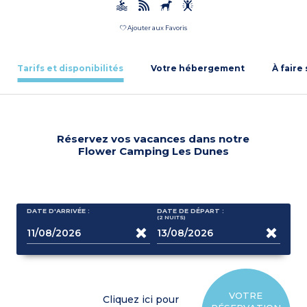
Ajouter aux Favoris
Tarifs et disponibilités
Votre hébergement
À faire
Réservez vos vacances dans notre
Flower Camping Les Dunes
DATE D'ARRIVÉE :
DATE DE DÉPART :
(2
NUITS
)
VOTRE
Cliquez ici pour