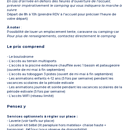
En cas d’arrivée en dehors des heures d’ouverture de l’accueil,
prévenir impérativement le camping qui vous indiquera la marche à
suivre
Départ de 8h à 10h (prendre RDV à l'accueil pour préciser l'heure de
votre départ)
À noter
:
Possibilité de louer un emplacement tente, caravane ou camping-car
Pour plus de renseignements, contactez directement le camping
Le prix comprend
- Le boulodrome
- L’accès au terrain multisports
- L’accès à la piscine extérieure chauffée avec 1 bassin et pataugeoire
(ouverte de mi-mai à fin septembre)
- L’accès au toboggan 3 pistes (ouvert de mi-mai à fin septembre)
- Les animations enfants 4-12 ans (5 fois par semaine) pendant les
vacances scolaires de la période estivale
- Les animations journée et soirée pendant les vacances scolaires de la
période estivale (5 fois par semaine)
- L'accès WIFI (réseau limité)
Pensez y
Services optionnels à régler sur place :
- Laverie (voir tarifs sur place)
- Location kit bébé (lit parapluie hors matelas+ chaise haute +
baignoire) : 6€/jour (sous réserve de disponibilité)